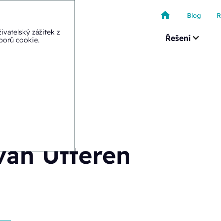
Blog
R
ivatelský zážitek z
Řešení
uborů cookie
.
van Utteren