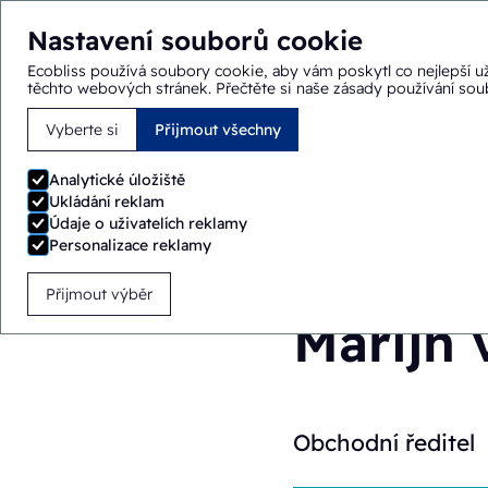
Nastavení souborů cookie
Ecobliss používá soubory cookie, aby vám poskytl co nejlepší už
těchto webových stránek.
Přečtěte si naše zásady používání so
Vyberte si
Přijmout všechny
Nacházíte se zde:
Domů
>
Tým
>
Marijn van Utteren
Analytické úložiště
Ukládání reklam
Údaje o uživatelích reklamy
Personalizace reklamy
Přijmout výběr
Marijn 
Obchodní ředitel