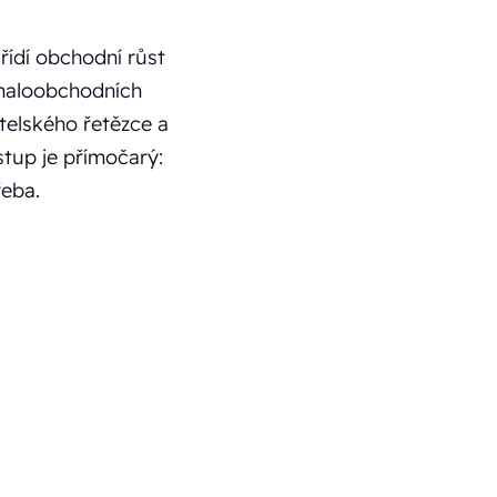
 řídí obchodní růst
 maloobchodních
telského řetězce a
ístup je přímočarý:
řeba.