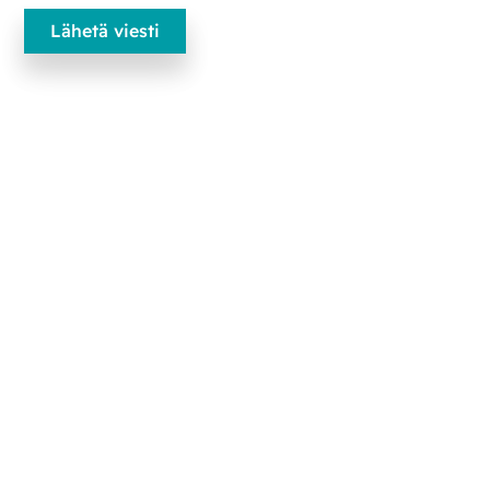
Ecobliss-lääkepakkaukset
Edisonweg 11
6101 XJ Echt, Alankomaat
+31 475 390 550
Ota yhteyttä