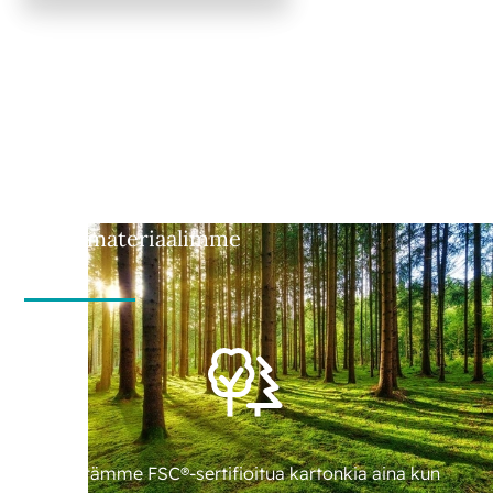
Lähdemateriaalimme
Käytämme FSC®-sertifioitua kartonkia aina kun