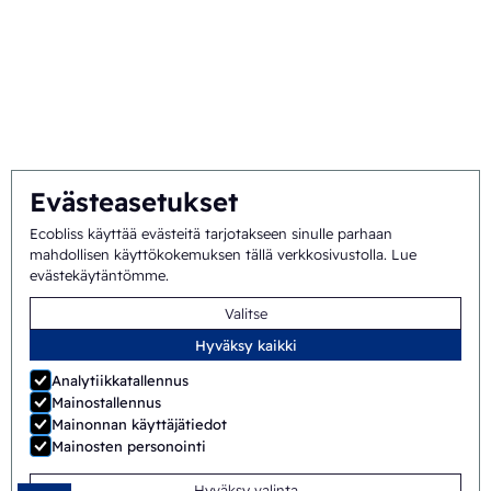
Missio ja visio
Kokonaisvaltainen lähestymistapa
Tiimi
Evästeasetukset
Ecobliss käyttää evästeitä tarjotakseen sinulle parhaan
Yleiset
©
2026
Ecobliss Pharmaceutical Packaging ·
mahdollisen käyttökokemuksen tällä verkkosivustolla.
Lue
evästekäytäntömme
.
sopimusehdot
Valitse
Ecobliss Pharmaceutical Packaging on osa
Hyväksy kaikki
Analytiikkatallennus
Mainostallennus
Mainonnan käyttäjätiedot
Sivuston tekijä:
Merkmotief
Mainosten personointi
Hyväksy valinta