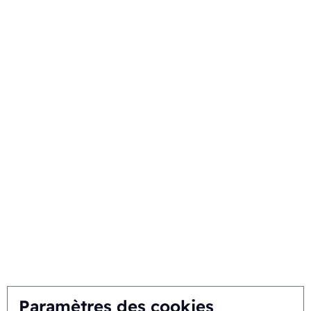
Time to market
Gestion du cycle de vie
Emballage commercial
À propos
Contexte et historique
Mission et vision
Approche intégrale
L'équipe
Paramètres des cookies