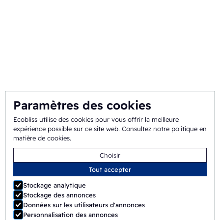
Contexte et historique
Mission et vision
Approche intégrale
L'équipe
Paramètres des cookies
Ecobliss utilise des cookies pour vous offrir la meilleure
Conditions
©
2026
Ecobliss Pharmaceutical Packaging ·
expérience possible sur ce site web.
Consultez notre politique en
matière de cookies
.
générales
Choisir
Ecobliss Pharmaceutical Packaging fait partie du
Tout accepter
Stockage analytique
Stockage des annonces
Données sur les utilisateurs d'annonces
Site de
Merkmotief
Personnalisation des annonces