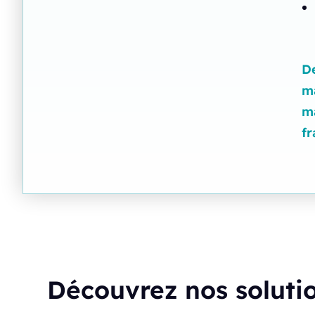
De
ma
ma
fr
Découvrez nos soluti