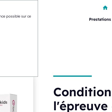
ence possible sur ce
Prestations
épreuve des enfants
Conditio
l'épreuve