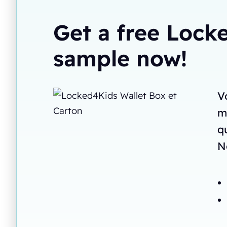
Get a free Loc
sample now!
V
mê
q
N