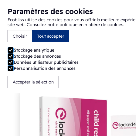
Paramètres des cookies
Ecobliss utilise des cookies pour vous offrir la meilleure expéri
site web.
Consultez notre politique en matière de cookies
.
Choisir
Tout accepter
Vous êtes ici :
Accueil
>
Prestations
>
Conditionnement à l'
Stockage analytique
Stockage des annonces
Données utilisateur publicitaires
Personnalisation des annonces
Accepter la sélection