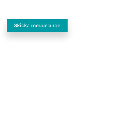
Ecobliss Pharmaceutical Packaging
Edisonweg 11
6101 XJ Echt, The Netherlands
+31 475 390 550
Kontakta oss