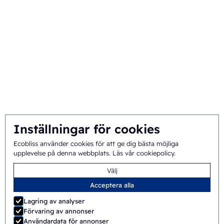
Bakgrund och historik
Uppdrag och vision
Integrerad strategi
Team
Inställningar för cookies
Allmänna
©
2026
Ecobliss Pharmaceutical Packaging ·
Ecobliss använder cookies för att ge dig bästa möjliga
upplevelse på denna webbplats.
Läs vår cookiepolicy
.
villkor
Välj
Ecobliss Pharmaceutical Packaging är en del av
Acceptera alla
Lagring av analyser
Förvaring av annonser
Användardata för annonser