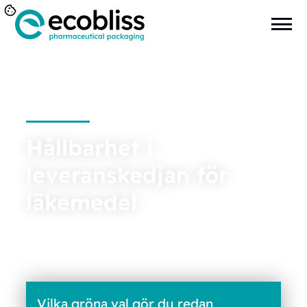
Hållbarhet i
leveranskedjan för
läkemedel
Vilka gröna val gör du redan