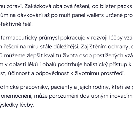
mu zdraví. Zakázková obalová řešení, od blister pac
m na dávkování až po multipanel wallets určené pro 
fektivně řeší.
k farmaceutický průmysl pokračuje v rozvoji léčby vz
 řešení na míru stále důležitější. Zajištěním ochrany,
ků můžeme zlepšit kvalitu života osob postižených 
m v oblasti léků i obalů podtrhuje holistický přístup 
t, účinnost a odpovědnost k životnímu prostředí.
otnické pracovníky, pacienty a jejich rodiny, kteří se 
 onemocnění, může porozumění dostupným inovacím v
výsledky léčby.