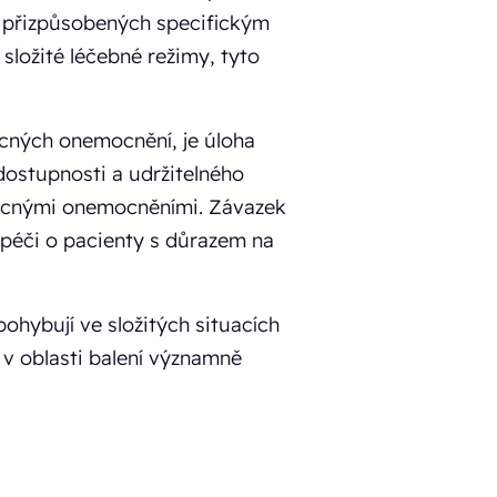
ks přizpůsobených specifickým
složité léčebné režimy, tyto
ácných onemocnění, je úloha
 dostupnosti a udržitelného
vzácnými onemocněními. Závazek
k péči o pacienty s důrazem na
pohybují ve složitých situacích
 oblasti balení významně