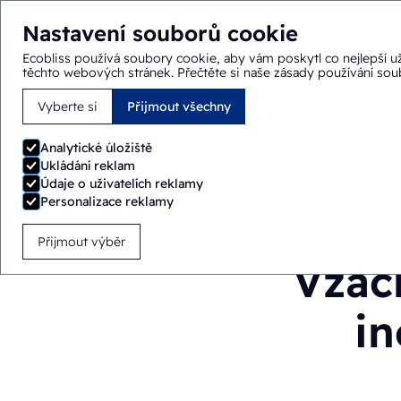
Nastavení souborů cookie
Ecobliss používá soubory cookie, aby vám poskytl co nejlepší už
těchto webových stránek.
Přečtěte si naše zásady používání so
Vyberte si
Přijmout všechny
Nacházíte se zde:
Domů
>
Blog
>
Vzácná onemocnění vyžad
Analytické úložiště
Ukládání reklam
Údaje o uživatelích reklamy
Personalizace reklamy
Přijmout výběr
Vzác
in