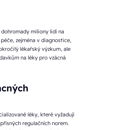
 dohromady miliony lidí na
 péče, zejména v diagnostice,
okročilý lékařský výzkum, ale
žadavkům na léky pro vzácná
ácných
alizované léky, které vyžadují
 přísných regulačních norem.