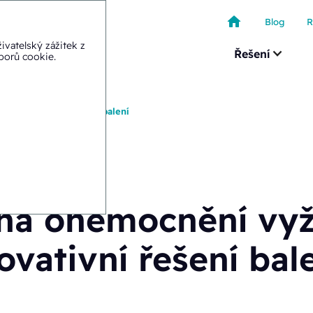
Blog
R
ivatelský zážitek z
Řešení
uborů cookie
.
ují inovativní řešení balení
ná onemocnění vyž
ovativní řešení bal