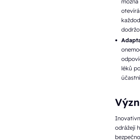
možná 
otevírá
každode
dodržov
Adapta
onemocn
odpoví
léků p
účastn
Význ
Inovativn
odrážejí 
bezpečnos