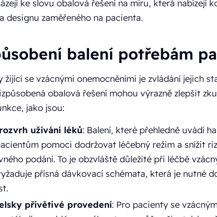
ázejí ke slovu obalová řešení na míru, která nabízejí
 a designu zaměřeného na pacienta.
působení balení potřebám pa
 žijící se vzácnými onemocněními je zvládání jejich 
řizpůsobená obalová řešení mohou výrazně zlepšit zku
unkce, jako jsou:
rozvrh užívání léků
: Balení, které přehledně uvádí 
acientům pomoci dodržovat léčebný režim a snížit ri
vného podání. To je obzvláště důležité při léčbě vzá
vyžaduje přísná dávkovací schémata, která je nutné d
t.
elsky přívětivé provedení
: Pro pacienty se vzácným