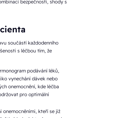
 kombinaci bezpečnosti, shody s
cienta
stavu součástí každodenního
šenosti s léčbou tím, že
harmonogram podávání léků,
ziko vynechání dávek nebo
cných onemocnění, kde léčba
održovat pro optimální
i onemocněními, kteří se již