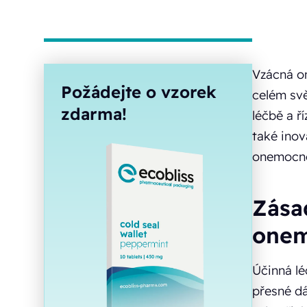
Vzácná on
Požádejte o vzorek
celém svě
zdarma!
léčbě a ř
také inov
onemocně
Zása
onem
Účinná lé
přesné dá