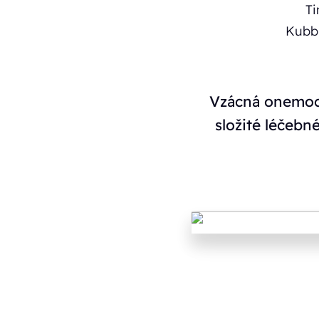
Vzácná onemocn
složité léčebn