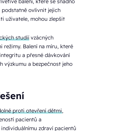
větivé balení, které se snadno
 podstatně ovlivnit jejich
ti uživatele, mohou zlepšit
ických studií
vzácných
 režimy. Balení na míru, které
integritu a přesné dávkování
ěch výzkumu a bezpečnost jeho
ešení
olné proti otevření dětmi
,
eností pacientů a
 individuálnímu zdraví pacientů