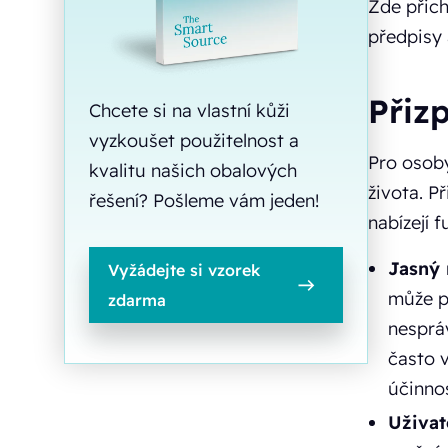
Zde přich
předpisy
Přiz
Chcete si na vlastní kůži
vyzkoušet použitelnost a
Pro osoby
kvalitu našich obalových
života. P
řešení? Pošleme vám jeden!
nabízejí f
Jasný 
Vyžádejte si vzorek
může p
zdarma
nesprá
často 
účinnos
Uživat