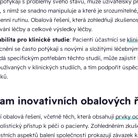
potýkají s problémy svého stavu, může uživatelsky pří
, s nímž se snadno manipuluje a které je srozumitelné,
nní rutinu. Obalová řešení, která zohledňují zkušenos
ání léčby a celkové výsledky léčby.
bilita pro klinické studie
: Pacienti účastnící se
klin
ění se často potýkají s novými a složitými léčebnými
dá specifickým potřebám těchto studií, může zajistit 
oužívaných v klinických studiích, a tím podpořit úsp
íků.
am inovativních obalových ř
í obalová řešení, včetně těch, která obsahují
prvky od
holistický přístup k péči o pacienty. Zohledněním zkuš
tních aspektů balení společnosti prokazují závazek k