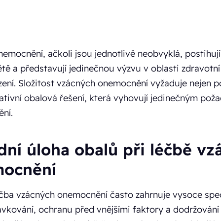
emocnění, ačkoli jsou jednotlivě neobvyklá, postihují
tě a představují jedinečnou výzvu v oblasti zdravotní
ízení. Složitost vzácných onemocnění vyžaduje nejen p
ativní obalová řešení, která vyhovují jedinečným po
ní.
dní úloha obalů při léčbě vz
ocnění
čba vzácných onemocnění často zahrnuje vysoce speci
vkování, ochranu před vnějšími faktory a dodržování