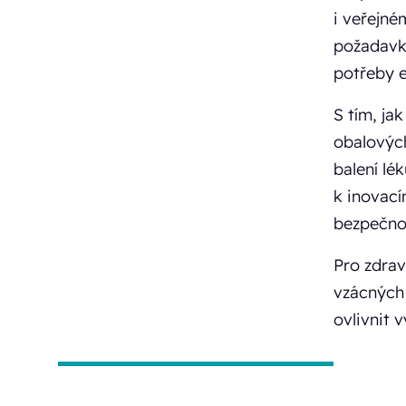
i veřejné
požadavků
potřeby e
S tím, ja
obalových
balení lé
k inovací
bezpečnos
Pro zdrav
vzácných
ovlivnit 