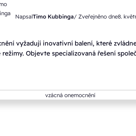
Napsal
Timo Kubbinga
/ Zveřejněno dne
8. kvě
ění vyžadují inovativní balení, které zvládn
é režimy. Objevte specializovaná řešení společ