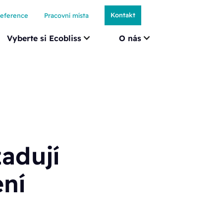
Kontakt
eference
Pracovní místa
Vyberte si Ecobliss
O nás
adují
ení