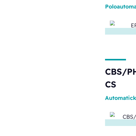
Poloautoma
CBS/PH
CS
Automatic