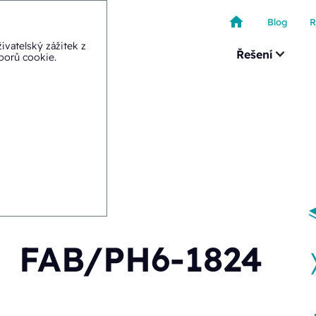
Blog
R
ivatelský zážitek z
Řešení
uborů cookie
.
-1824
FAB/PH6-1824