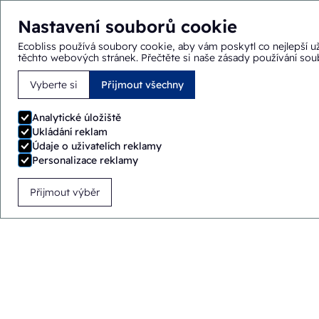
Nastavení souborů cookie
Ecobliss používá soubory cookie, aby vám poskytl co nejlepší už
těchto webových stránek.
Přečtěte si naše zásady používání so
Vyberte si
Přijmout všechny
Nacházíte se zde:
Domů
>
Řešení
>
Balicí stroje
>
FAB/PH6
Analytické úložiště
Ukládání reklam
Údaje o uživatelích reklamy
Personalizace reklamy
Přijmout výběr