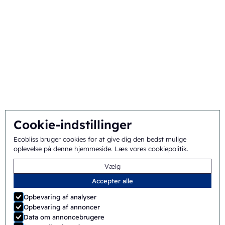
Baggrund og historie
Mission og vision
Integreret tilgang
Team
Cookie-indstillinger
Generelle vilkår
©
2026
Ecobliss Pharmaceutical Packaging ·
Ecobliss bruger cookies for at give dig den bedst mulige
oplevelse på denne hjemmeside.
Læs vores cookiepolitik
.
og betingelser
Vælg
Ecobliss Pharmaceutical Packaging er en del af
Accepter alle
Opbevaring af analyser
Opbevaring af annoncer
Data om annoncebrugere
Hjemmeside af
Merkmotief