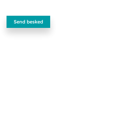
Ecobliss Pharmaceutical Packaging
Edisonweg 11
6101 XJ Echt, The Netherlands
+31 475 390 550
Kontakt os