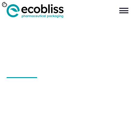
Ingen ledige stillinger i
øjeblikket