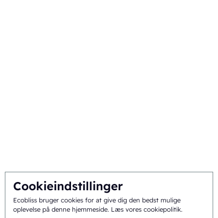
Kommerciel emballage
Om
Baggrund og historie
Mission og vision
Integreret tilgang
Team
Cookieindstillinger
Generelle vilkår
©
2026
Ecobliss Pharmaceutical Packaging ·
Ecobliss bruger cookies for at give dig den bedst mulige
oplevelse på denne hjemmeside.
Læs vores cookiepolitik
.
og betingelser