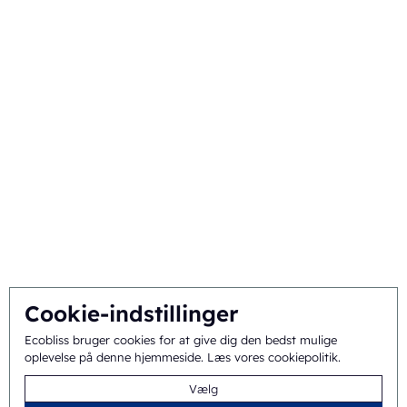
Kommerciel emballage
Om
Baggrund og historie
Mission og vision
Integreret tilgang
Team
Cookie-indstillinger
Generelle vilkår
©
2026
Ecobliss Pharmaceutical Packaging ·
Ecobliss bruger cookies for at give dig den bedst mulige
oplevelse på denne hjemmeside.
Læs vores cookiepolitik
.
og betingelser
Vælg
Ecobliss Pharmaceutical Packaging er en del af