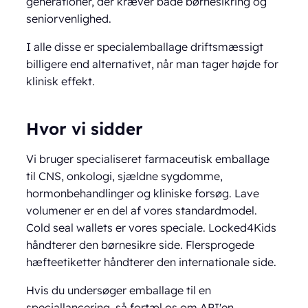
generationer, der kræver både børnesikring og
seniorvenlighed.
I alle disse er specialemballage driftsmæssigt
billigere end alternativet, når man tager højde for
klinisk effekt.
Hvor vi sidder
Vi bruger specialiseret farmaceutisk emballage
til CNS, onkologi, sjældne sygdomme,
hormonbehandlinger og kliniske forsøg. Lave
volumener er en del af vores standardmodel.
Cold seal wallets er vores speciale. Locked4Kids
håndterer den børnesikre side. Flersprogede
hæfteetiketter håndterer den internationale side.
Hvis du undersøger emballage til en
speciallancering,
så fortæl os om API'en,