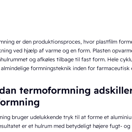
ning er den produktionsproces, hvor plastfilm forme
kning ved hjælp af varme og en form. Plasten opvarmes
mhulrummet og afkøles tilbage til fast form. Hele cykl
almindelige formningsteknik inden for farmaceutisk 
dan termoformning adskiller
formning
ing bruger udelukkende tryk til at forme et alumini
sultatet er et hulrum med betydeligt højere fugt- og