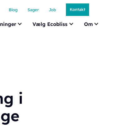
Kontakt
Blog
Sager
Job
ninger
Vælg Ecobliss
Om
g i
age