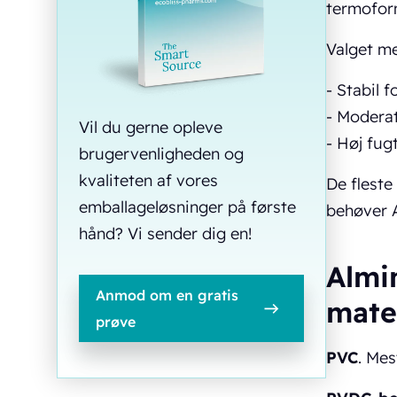
termoform
Valget me
- Stabil 
- Modera
Vil du gerne opleve
- Høj fug
brugervenligheden og
kvaliteten af vores
De fleste
emballageløsninger på første
behøver A
hånd? Vi sender dig en!
Almi
Anmod om en gratis
mate
prøve
PVC
. Mes