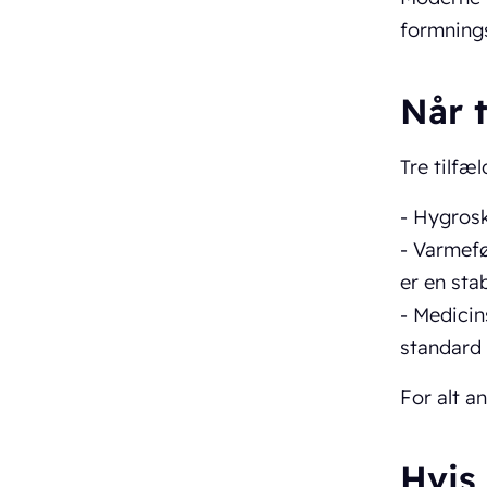
formnings
Når 
Tre tilfæl
- Hygrosk
- Varmef
er en sta
- Medicin
standard
For alt a
Hvis