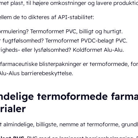
et plast, til højere omkostninger og lavere produkti
llem de to dikteres af API-stabilitet:
formulering? Termoformet PVC, billigt og hurtigt.
t fugtfølsomhed? Termoformet PVDC-belagt PVC.
tigheds- eller lysfølsomhed? Koldformet Alu-Alu.
 farmaceutiske blisterpakninger er termoformede, ford
lu-Alus barrierebeskyttelse.
ndelige termoformede farma
rialer
t almindelige, billigste, nemme at termoforme, grun