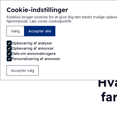
Cookie-indstillinger
Ecobliss bruger cookies for at give dig den bedst mulige oplev
hjemmeside.
Læs vores cookiepolitik
.
Vælg
Accepter alle
Du befinder dig her:
Hjem
>
Blog
>
Hvad er termoformnin
Opbevaring af analyser
Opbevaring af annoncer
Data om annoncebrugere
Personalisering af annoncer
Accepter valg
Hv
fa