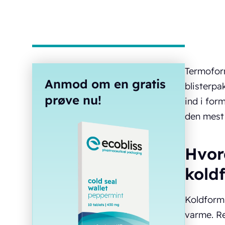
Termoform
Anmod om en gratis
blisterpa
prøve nu!
ind i for
den mest 
Hvor
kold
Koldformn
varme. Re