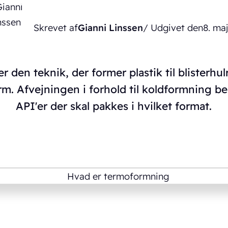
Skrevet af
Gianni Linssen
/ Udgivet den
8. ma
 den teknik, der former plastik til blisterhu
m. Afvejningen i forhold til koldformning b
API'er der skal pakkes i hvilket format.