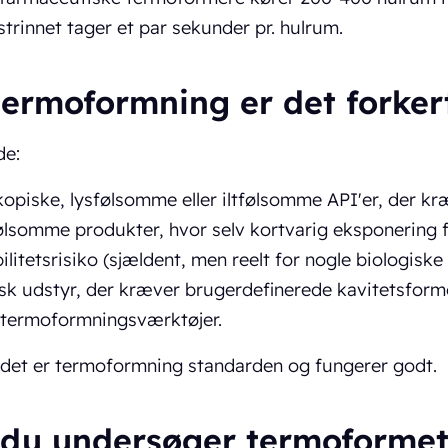
trinnet tager et par sekunder pr. hulrum.
termoformning er det forker
de:
opiske, lysfølsomme eller iltfølsomme API'er, der kr
ølsomme produkter, hvor selv kortvarig eksponering
bilitetsrisiko (sjældent, men reelt for nogle biologiske
sk udstyr, der kræver brugerdefinerede kavitetsform
 termoformningsværktøjer.
ndet er termoformning standarden og fungerer godt.
 du undersøger termoformet