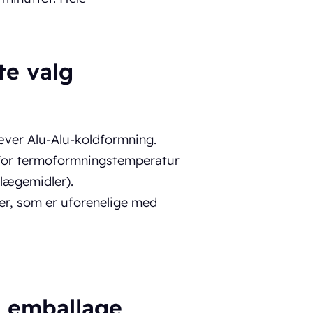
te valg
æver Alu-Alu-koldformning.
 for termoformningstemperatur
 lægemidler).
er, som er uforenelige med
 emballage