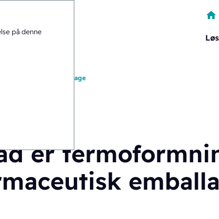
else på denne
Løs
g i farmaceutisk emballage
ad er termoformnin
rmaceutisk emball