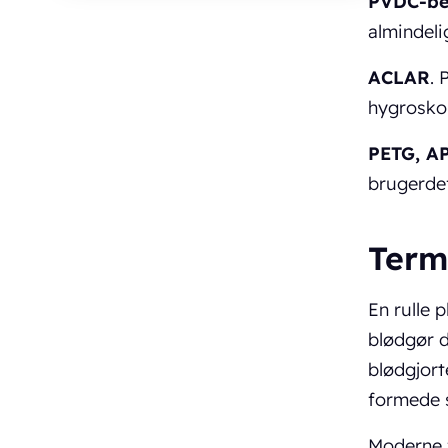
PVDC-be
almindeli
ACLAR
. 
hygroskop
PETG, A
brugerdef
Term
En rulle 
blødgør 
blødgjort
formede s
Moderne 