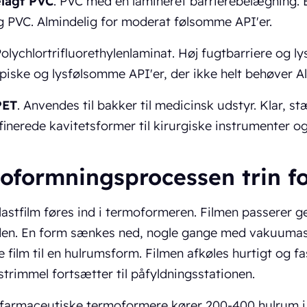
lagt PVC
. PVC med en lamineret barrierebelægning. 
g PVC. Almindelig for moderat følsomme API'er.
Polychlortrifluorethylenlaminat. Høj fugtbarriere og l
iske og lysfølsomme API'er, der ikke helt behøver Al
PET
. Anvendes til bakker til medicinsk udstyr. Klar, s
inerede kavitetsformer til kirurgiske instrumenter o
oformningsprocessen trin fo
plastfilm føres ind i termoformeren. Filmen passerer
den. En form sænkes ned, nogle gange med vakuumass
e film til en hulrumsform. Filmen afkøles hurtigt og f
trimmel fortsætter til påfyldningsstationen.
farmaceutiske termoformere kører 200-400 hulrum i 