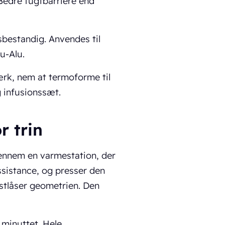
Bedre fugtbarriere end
ysbestandig. Anvendes til
u-Alu.
tærk, nem at termoforme til
g infusionssæt.
r trin
 gennem en varmestation, der
istance, og presser den
astlåser geometrien. Den
minuttet. Hele