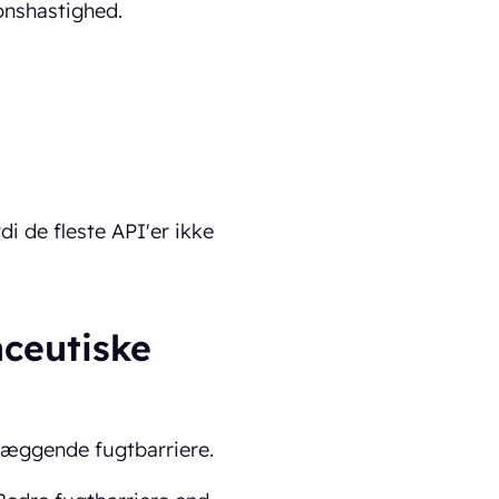
onshastighed.
i de fleste API'er ikke
ceutiske
dlæggende fugtbarriere.