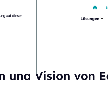
B
ung auf dieser
Lösungen
ision
n und Vision von E