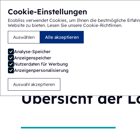
Cookie-Einstellungen
Ecobliss verwendet Cookies, um Ihnen die bestmögliche Erfahr
Website zu bieten.
Lesen Sie unsere Cookie-Richtlinien
.
Auswählen
Alle akzeptieren
Sie sind hier:
Startseite
>
Lösungen
>
Übersicht
Analyse-Speicher
Anzeigenspeicher
Nutzerdaten für Werbung
Anzeigenpersonalisierung
Auswahl akzeptieren
Übersicht der 