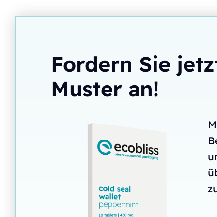
Fordern Sie jetz
Muster an!
M
B
u
ü
zu