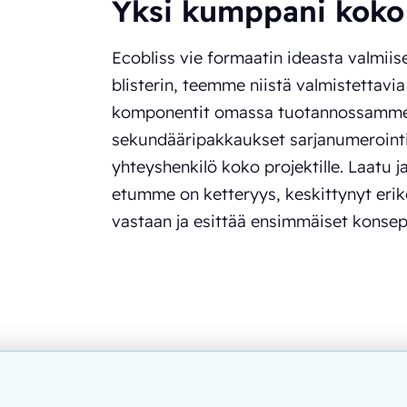
Yksi kumppani koko 
Ecobliss vie formaatin ideasta valmii
blisterin, teemme niistä valmistettav
komponentit omassa tuotannossamme 
sekundääripakkaukset sarjanumerointi
yhteyshenkilö koko projektille. Laatu 
etumme on ketteryys, keskittynyt eriko
vastaan ja esittää ensimmäiset konse