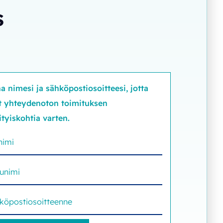
s
a nimesi ja sähköpostiosoitteesi, jotta
t yhteydenoton toimituksen
ityiskohtia varten.