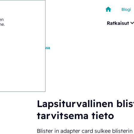
Blogi
en
Ratkaisut
me
.
>
Blister adapter cardissa
Lapsiturvallinen blis
tarvitsema tieto
Blister in adapter card sulkee blisterin