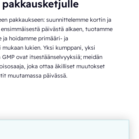
pakkausketjulle
seen pakkaukseen: suunnittelemme kortin ja
ia ensimmäisestä päivästä alkaen, tuotamme
ja hoidamme primääri- ja
 mukaan lukien. Yksi kumppani, yksi
ja GMP ovat itsestäänselvyyksiä; meidän
isosaaja, joka ottaa äkilliset muutokset
ptit muutamassa päivässä.