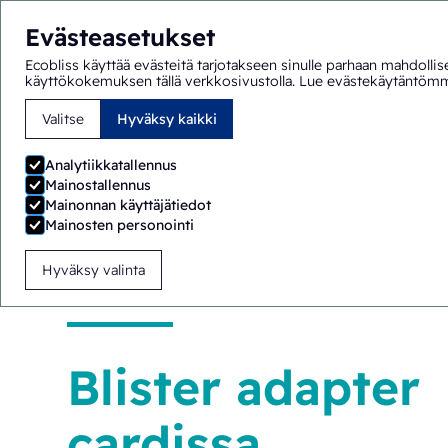
Evästeasetukset
Ecobliss käyttää evästeitä tarjotakseen sinulle parhaan mahdollis
käyttökokemuksen tällä verkkosivustolla.
Lue evästekäytäntöm
Valitse
Hyväksy kaikki
Olet täällä:
Etusivu
>
Ratkaisut
>
Lapsiturvallinen pakkaus
Analytiikkatallennus
Mainostallennus
Mainonnan käyttäjätiedot
Mainosten personointi
Hyväksy valinta
Blister adapter
cardissa