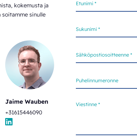
ista, kokemusta ja
in soitamme sinulle
Jaime Wauben
+31615446090