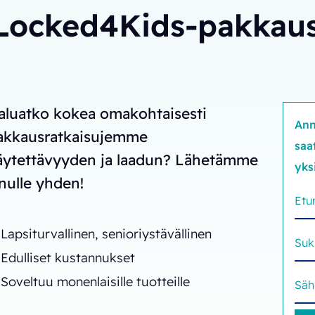
 Locked4Kids-pakkau
aluatko kokea omakohtaisesti
Ann
akkausratkaisujemme
saa
äytettävyyden ja laadun? Lähetämme
yks
inulle yhden!
Lapsiturvallinen, senioriystävällinen
Edulliset kustannukset
Soveltuu monenlaisille tuotteille