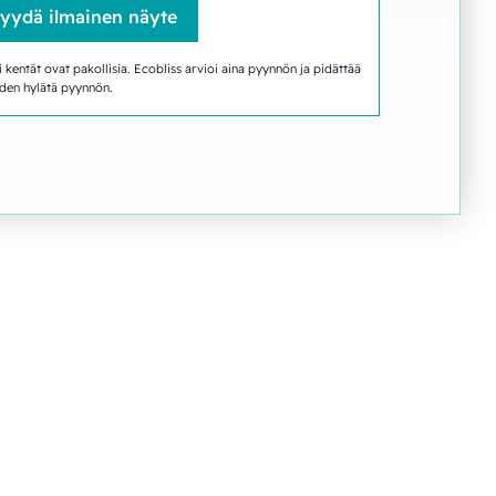
i kentät ovat pakollisia. Ecobliss arvioi aina pyynnön ja pidättää
den hylätä pyynnön.