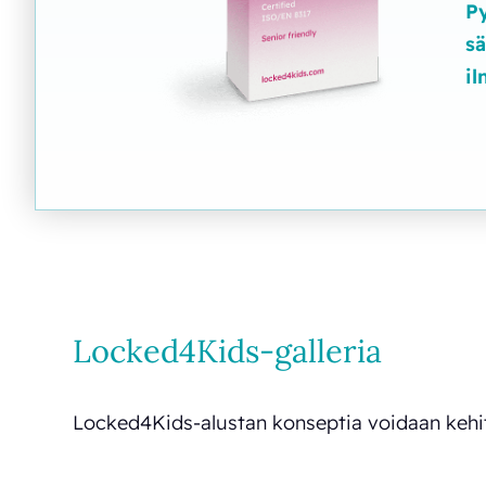
Py
sä
il
Locked4Kids-galleria
Locked4Kids-alustan konseptia voidaan kehittä