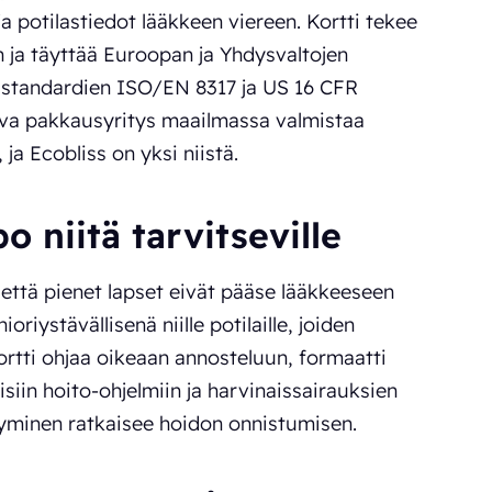
a potilastiedot lääkkeen viereen. Kortti tekee
sen ja täyttää Euroopan ja Yhdysvaltojen
tu standardien ISO/EN 8317 ja US 16 CFR
rva pakkausyritys maailmassa valmistaa
 ja Ecobliss on yksi niistä.
po niitä tarvitseville
n, että pienet lapset eivät pääse lääkkeeseen
riystävällisenä niille potilaille, joiden
ortti ohjaa oikeaan annosteluun, formaatti
isiin hoito-ohjelmiin ja harvinaissairauksien
ysyminen ratkaisee hoidon onnistumisen.