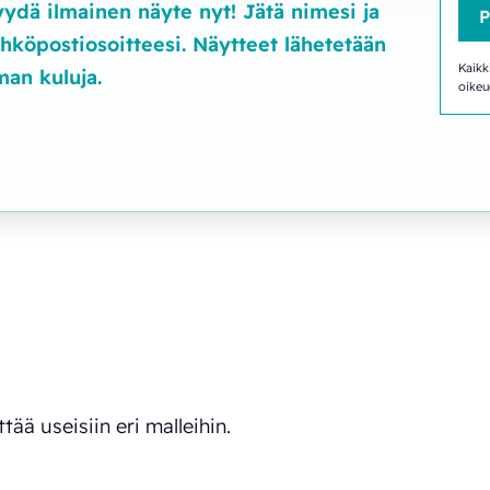
ydä ilmainen näyte nyt! Jätä nimesi ja
hköpostiosoitteesi. Näytteet lähetetään
Kaikk
man kuluja.
oikeu
ä useisiin eri malleihin.