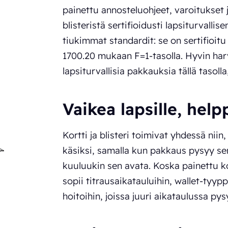
painettu annosteluohjeet, varoitukset j
blisteristä sertifioidusti lapsiturvalli
tiukimmat standardit: se on sertifioi
1700.20 mukaan F=1-tasolla. Hyvin ha
lapsiturvallisia pakkauksia tällä tasolla,
Vaikea lapsille, help
Kortti ja blisteri toimivat yhdessä nii
käsiksi, samalla kun pakkaus pysyy senio
kuuluukin sen avata. Koska painettu k
sopii titrausaikatauluihin, wallet-tyypp
hoitoihin, joissa juuri aikataulussa p