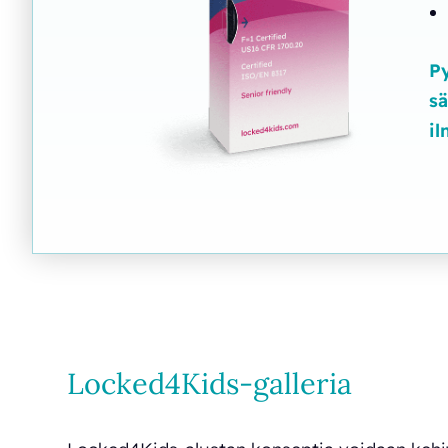
Py
sä
il
Locked4Kids-galleria