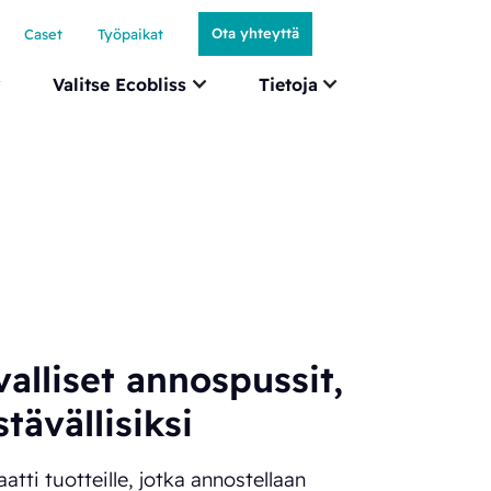
Ota yhteyttä
Caset
Työpaikat
Valitse Ecobliss
Tietoja
valliset annospussit,
tävällisiksi
ti tuotteille, jotka annostellaan