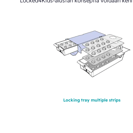
Locked4Kids-alustan konseptia voidaan kehittä
Locking tray multiple strips