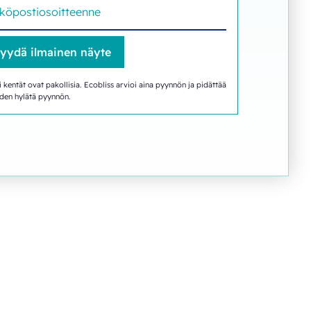
i kentät ovat pakollisia. Ecobliss arvioi aina pyynnön ja pidättää
den hylätä pyynnön.