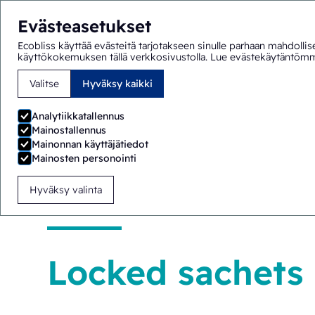
Evästeasetukset
Ecobliss käyttää evästeitä tarjotakseen sinulle parhaan mahdollis
käyttökokemuksen tällä verkkosivustolla.
Lue evästekäytäntöm
Valitse
Hyväksy kaikki
Olet täällä:
Etusivu
>
Ratkaisut
>
Lapsiturvallinen pakkaus
Analytiikkatallennus
Mainostallennus
Mainonnan käyttäjätiedot
Mainosten personointi
Hyväksy valinta
Locked sachets