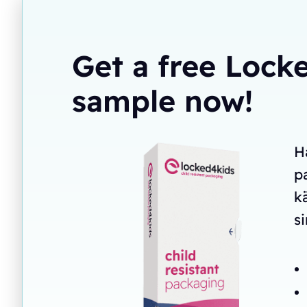
Get a free Loc
sample now!
H
p
k
s