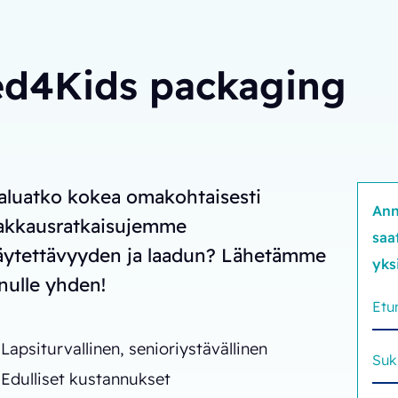
ked4Kids packaging
aluatko kokea omakohtaisesti
Ann
akkausratkaisujemme
saa
äytettävyyden ja laadun? Lähetämme
yks
inulle yhden!
Lapsiturvallinen, senioriystävällinen
Edulliset kustannukset