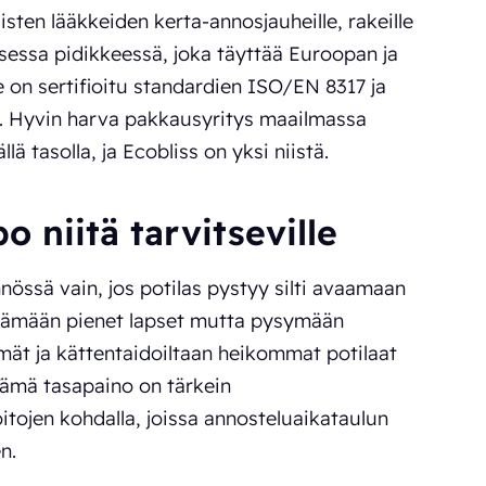
sten lääkkeiden kerta-annosjauheille, rakeille
lisessa pidikkeessä, joka täyttää Euroopan ja
 on sertifioitu standardien ISO/EN 8317 ja
. Hyvin harva pakkausyritys maailmassa
lä tasolla, ja Ecobliss on yksi niistä.
po niitä tarvitseville
nössä vain, jos potilas pystyy silti avaamaan
ttämään pienet lapset mutta pysymään
mmät ja kättentaidoiltaan heikommat potilaat
Tämä tasapaino on tärkein
itojen kohdalla, joissa annosteluaikataulun
n.