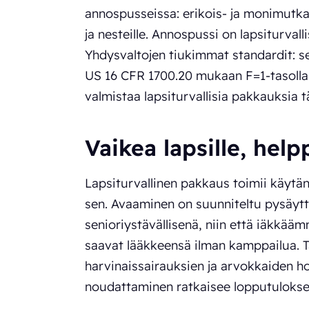
annospusseissa: erikois- ja monimutkai
ja nesteille. Annospussi on lapsiturval
Yhdysvaltojen tiukimmat standardit: se
US 16 CFR 1700.20 mukaan F=1-tasolla
valmistaa lapsiturvallisia pakkauksia täl
Vaikea lapsille, help
Lapsiturvallinen pakkaus toimii käytän
sen. Avaaminen on suunniteltu pysäy
senioriystävällisenä, niin että iäkkää
saavat lääkkeensä ilman kamppailua. 
harvinaissairauksien ja arvokkaiden ho
noudattaminen ratkaisee lopputulokse