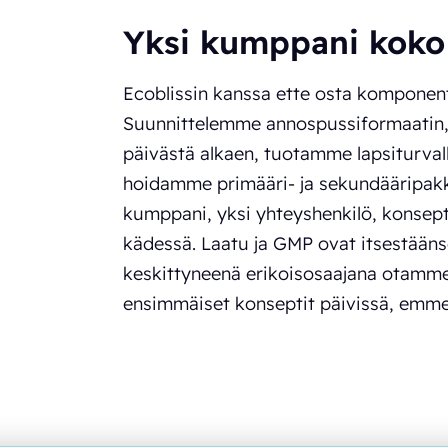
Yksi kumppani koko 
Ecoblissin kanssa ette osta komponentt
Suunnittelemme annospussiformaatin,
päivästä alkaen, tuotamme lapsiturva
hoidamme primääri- ja sekundääripakk
kumppani, yksi yhteyshenkilö, konsept
kädessä. Laatu ja GMP ovat itsestäänse
keskittyneenä erikoisosaajana otamm
ensimmäiset konseptit päivissä, emme