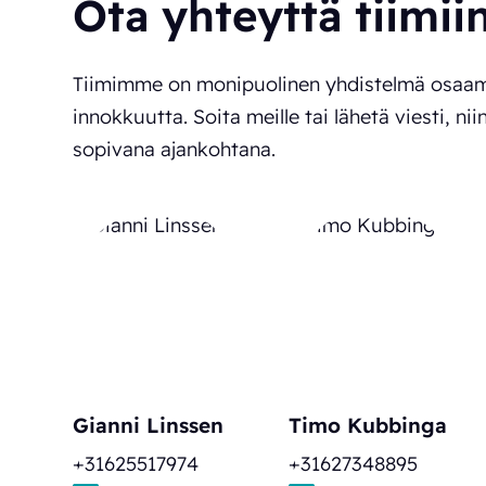
Ota yhteyttä tiimii
Tiimimme on monipuolinen yhdistelmä osaam
innokkuutta. Soita meille tai lähetä viesti, ni
sopivana ajankohtana.
Gianni Linssen
Timo Kubbinga
+31625517974
+31627348895