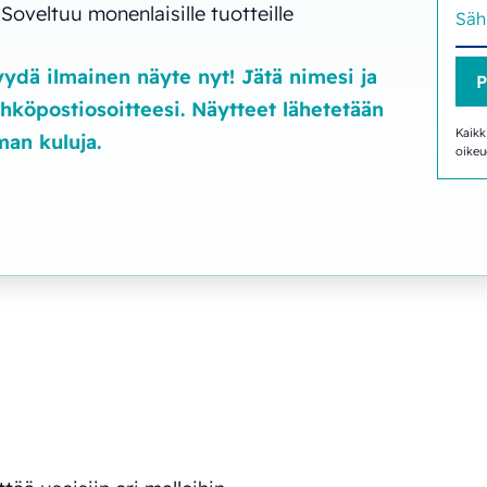
Soveltuu monenlaisille tuotteille
ydä ilmainen näyte nyt! Jätä nimesi ja
hköpostiosoitteesi. Näytteet lähetetään
Kaikk
man kuluja.
oikeu