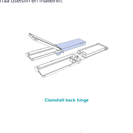
ä useisiin eri malleihin.
Clamshell back hinge