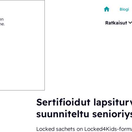
Blogi
en
Ratkaisut
me
.
>
Locked sachets
Sertifioidut lapsitur
suunniteltu senioriys
Locked sachets on Locked4Kids-formaat