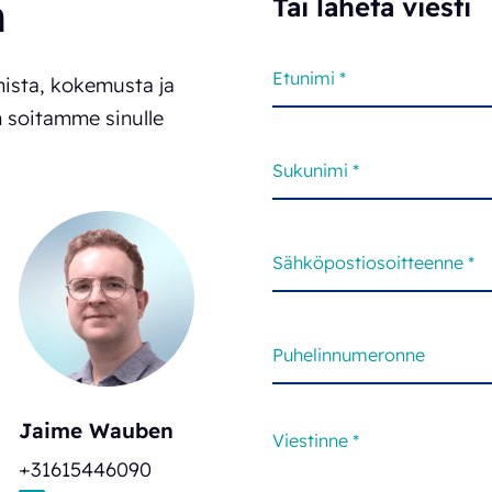
n
Tai lähetä viesti
ista, kokemusta ja
in soitamme sinulle
Jaime Wauben
+31615446090