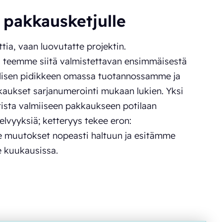
pakkausketjulle
ia, vaan luovutatte projektin.
 teemme siitä valmistettavan ensimmäisestä
llisen pidikkeen omassa tuotannossamme ja
aukset sarjanumerointi mukaan lukien. Yksi
ista valmiiseen pakkaukseen potilaan
lvyyksiä; ketteryys tekee eron:
e muutokset nopeasti haltuun ja esitämme
 kuukausissa.