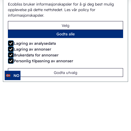
Ecobliss bruker informasjonskapsler for å gi deg best mulig
opplevelse på dette nettstedet.
Les vår policy for
informasjonskapsler
.
Velg
Godta alle
Beskyttelse av medisinsk
Lagring av analysedata
Lagring av annonser
utstyr og informasjon til
Brukerdata for annonser
Personlig tilpasning av annonser
brukerne med emballasje for
medisinsk utstyr
Godta utvalg
NO
Emballasje for medisinsk utstyr må gjøre flere ting
på én gang: beskytte utstyret, holde den sterile
barrieren, bære riktig informasjon, presentere
produktet pent og tåle sterilisering og flyfrakt. Det
vanskelige er å få alt dette inn i et design som også