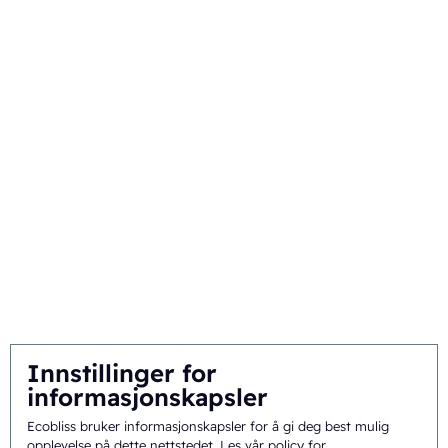
Livssyklusstyring
Kommersiell emballasje
Om
Bakgrunn og historie
Oppdrag og visjon
Helhetlig tilnærming
Team
Innstillinger for
informasjonskapsler
Ecobliss bruker informasjonskapsler for å gi deg best mulig
Generelle vilkår
©
2026
Ecobliss Pharmaceutical Packaging ·
opplevelse på dette nettstedet.
Les vår policy for