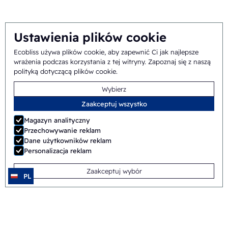
Zespół
Ustawienia plików cookie
Ecobliss używa plików cookie, aby zapewnić Ci jak najlepsze
Ogólne
©
2026
Ecobliss Pharmaceutical Packaging ·
wrażenia podczas korzystania z tej witryny.
Zapoznaj się z naszą
polityką dotyczącą plików cookie
.
warunki handlowe
Wybierz
Ecobliss Pharmaceutical Packaging jest częścią
Zaakceptuj wszystko
Magazyn analityczny
Przechowywanie reklam
Dane użytkowników reklam
Strona wykonana przez
Merkmotief
Personalizacja reklam
Zaakceptuj wybór
PL