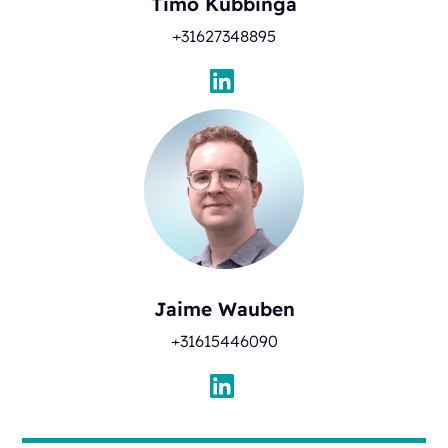
Timo Kubbinga
+31627348895
Jaime Wauben
+31615446090