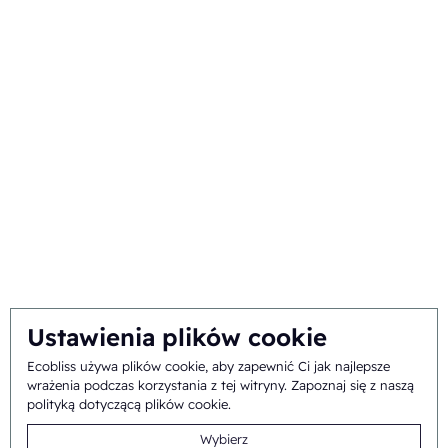
Opakowania komercyjne
O nas
Tło i historia
Misja i wizja
Podejście integralne
Zespół
Ustawienia plików cookie
Ecobliss używa plików cookie, aby zapewnić Ci jak najlepsze
Ogólne
©
2026
Ecobliss Pharmaceutical Packaging ·
wrażenia podczas korzystania z tej witryny.
Zapoznaj się z naszą
polityką dotyczącą plików cookie
.
warunki handlowe
Wybierz