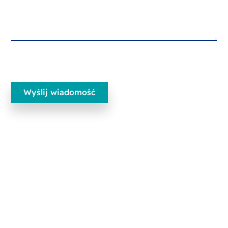
Ecobliss Pharmaceutical Packaging
Edisonweg 11