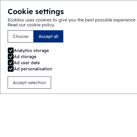
Cookie settings
Ecobliss uses cookies to give you the best possible experience 
Read our cookie policy
.
Choose
Accept all
You are here:
Home
>
Rozwiązania dotyczące przestrzegan
Analytics storage
Ad storage
Ad user data
Ad personalisation
Accept selection