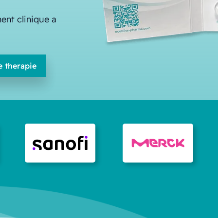
nt clinique a
e therapie