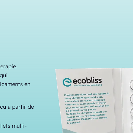
erapie.
 qui
dicaments en
cu a partir de
llets multi-