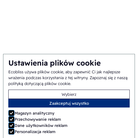
Tło i historia
Misja i wizja
Podejście integralne
Zespół
Ustawienia plików cookie
Ecobliss używa plików cookie, aby zapewnić Ci jak najlepsze
Ogólne
©
2026
Ecobliss Pharmaceutical Packaging ·
wrażenia podczas korzystania z tej witryny.
Zapoznaj się z naszą
polityką dotyczącą plików cookie
.
warunki handlowe
Wybierz
Ecobliss Pharmaceutical Packaging jest częścią
Zaakceptuj wszystko
Magazyn analityczny
Przechowywanie reklam
Dane użytkowników reklam
Strona wykonana przez
Merkmotief
Personalizacja reklam