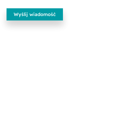
Ecobliss Pharmaceutical Packaging
Edisonweg 11
6101 XJ Echt, Holandia
+31 475 390 550
Skontaktuj się z nami