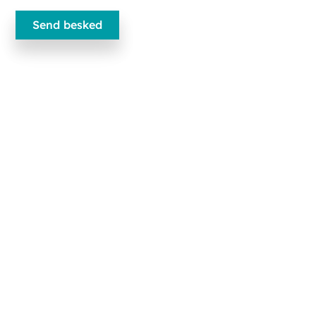
Ecobliss Pharmaceutical Packaging
Edisonweg 11
6101 XJ Echt, The Netherlands
+31 475 390 550