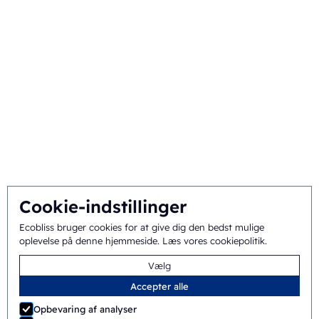
Om
Baggrund og historie
Mission og vision
Integreret tilgang
Team
Cookie-indstillinger
Generelle vilkår
©
2026
Ecobliss Pharmaceutical Packaging ·
Ecobliss bruger cookies for at give dig den bedst mulige
oplevelse på denne hjemmeside.
Læs vores cookiepolitik
.
og betingelser
Vælg
Ecobliss Pharmaceutical Packaging er en del af
Accepter alle
Opbevaring af analyser