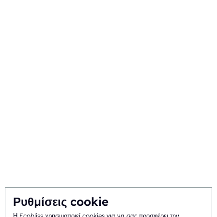
Time to market
Διαχείριση του κύκλου ζωής
Εμπορική συσκευασία
Σχετικά
Ιστορικό και ιστορία
Αποστολή και όραμα
Ολοκληρωμένη προσέγγιση
Ομάδα
Ρυθμίσεις cookie
Η Ecobliss χρησιμοποιεί cookies για να σας προσφέρει την