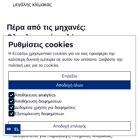
μεγάλης κλίμακας
Πέρα από τις μηχανές:
Ολοκληρωμένες λύσεις
Ρυθμίσεις cookies
συσκευασίας
Η Ecobliss χρησιμοποιεί cookies για να σας προσφέρει την
καλύτερη δυνατή εμπειρία σε αυτόν τον ιστότοπο.
Διαβάστε την
Η Ecobliss δεν σταματά στην προμήθεια μηχανών
πολιτική μας για τα cookies
.
συσκευασίας. Προσφέρουμε ολοκληρωμένες λύσεις που
στηρίζουν τις ανάγκες συσκευασίας σας σε κάθε στάδιο:
Επιλέξτε
Αποδοχή όλων
Πρωτότυπα και παραγωγή δειγμάτων
: Κατανοούμε
Αποθήκευση analytics
τη
σημασία της δοκιμής και της βελτίωσης των
Αποθήκευση διαφημίσεων
σχεδίων συσκευασίας σας
. Η Ecobliss προσφέρει
Δεδομένα χρήστη για διαφημίσεις
υπηρεσίες δημιουργίας πρωτοτύπων και παραγωγής
Εξατομίκευση διαφημίσεων
δειγμάτων, επιτρέποντάς σας να οπτικοποιήσετε και
Αποδοχή επιλογής
να αξιολογήσετε τις ιδέες συσκευασίας σας πριν
EL
δεσμευτείτε για παραγωγή πλήρους κλίμακας.