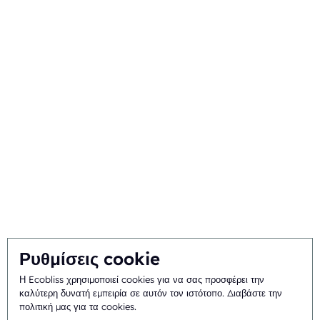
Εμπορική συσκευασία
Σχετικά
Ιστορικό και ιστορία
Αποστολή και όραμα
Ολοκληρωμένη προσέγγιση
Ομάδα
Ρυθμίσεις cookie
Η Ecobliss χρησιμοποιεί cookies για να σας προσφέρει την
Γενικοί όροι και
©
2026
Ecobliss Pharmaceutical Packaging ·
καλύτερη δυνατή εμπειρία σε αυτόν τον ιστότοπο.
Διαβάστε την
πολιτική μας για τα cookies
.
προϋποθέσεις