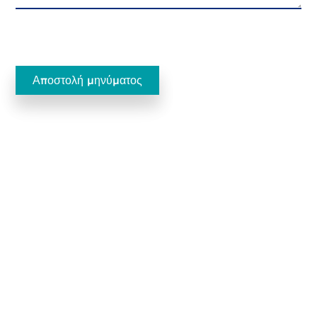
Ecobliss Pharmaceutical Packaging
Edisonweg 11
6101 XJ Echt, Ολλανδία
+31 475 390 550