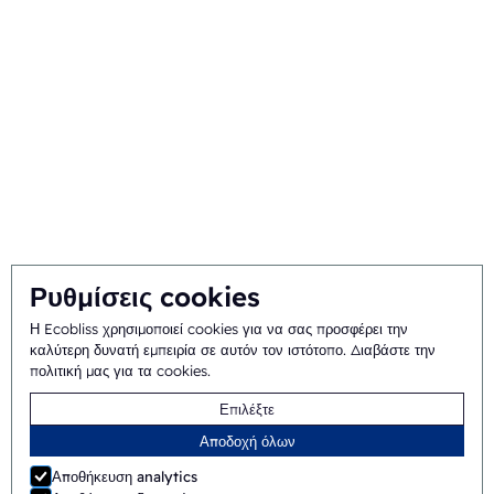
Σχετικά
Ιστορικό και ιστορία
Αποστολή και όραμα
Ολοκληρωμένη προσέγγιση
Ομάδα
Ρυθμίσεις cookies
Η Ecobliss χρησιμοποιεί cookies για να σας προσφέρει την
Γενικοί όροι και
©
2026
Ecobliss Pharmaceutical Packaging ·
καλύτερη δυνατή εμπειρία σε αυτόν τον ιστότοπο.
Διαβάστε την
πολιτική μας για τα cookies
.
προϋποθέσεις
Επιλέξτε
Η Ecobliss Pharmaceutical Packaging είναι μέρος της
Αποδοχή όλων
Αποθήκευση analytics