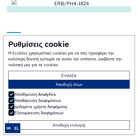
SB/PH1-1824
Ρυθμίσεις cookie
Η Ecobliss χρησιμοποιεί cookies για να σας προσφέρει την
Χειροκίνητο
Shuttle
καλύτερη δυνατή εμπειρία σε αυτόν τον ιστότοπο.
Διαβάστε την
πολιτική μας για τα cookies
.
Επιλέξτε
Αποδοχή όλων
Αποθήκευση Analytics
Αποθήκευση διαφημίσεων
Δεδομένα χρήστη διαφήμισης
Εξατομίκευση διαφημίσεων
ERB/PH4-1418
Αποδοχή επιλογής
Ημιαυτόματο
Περιστροφικό
EL