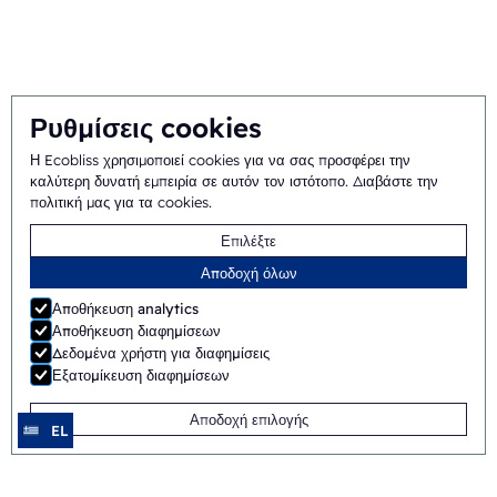
Ολοκληρωμένη προσέγγιση
Ομάδα
Ρυθμίσεις cookies
Η Ecobliss χρησιμοποιεί cookies για να σας προσφέρει την
Γενικοί όροι και
©
2026
Ecobliss Pharmaceutical Packaging ·
καλύτερη δυνατή εμπειρία σε αυτόν τον ιστότοπο.
Διαβάστε την
πολιτική μας για τα cookies
.
προϋποθέσεις
Επιλέξτε
Η Ecobliss Pharmaceutical Packaging είναι μέρος της
Αποδοχή όλων
Αποθήκευση analytics
Αποθήκευση διαφημίσεων
Δεδομένα χρήστη για διαφημίσεις
Ιστοσελίδα από
Merkmotief
Εξατομίκευση διαφημίσεων
Αποδοχή επιλογής
EL