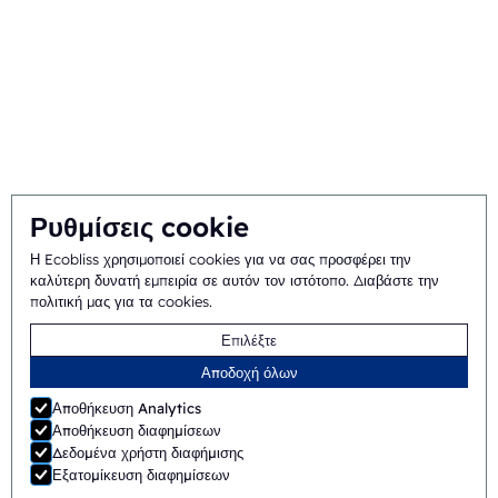
Ιστορικό και ιστορία
Αποστολή και όραμα
Ολοκληρωμένη προσέγγιση
Ομάδα
Ρυθμίσεις cookie
Η Ecobliss χρησιμοποιεί cookies για να σας προσφέρει την
Γενικοί όροι και
©
2026
Ecobliss Pharmaceutical Packaging ·
καλύτερη δυνατή εμπειρία σε αυτόν τον ιστότοπο.
Διαβάστε την
πολιτική μας για τα cookies
.
προϋποθέσεις
Επιλέξτε
Η Ecobliss Pharmaceutical Packaging είναι μέρος της
Αποδοχή όλων
Αποθήκευση Analytics
Αποθήκευση διαφημίσεων
Δεδομένα χρήστη διαφήμισης
Ιστοσελίδα από
Merkmotief
Εξατομίκευση διαφημίσεων