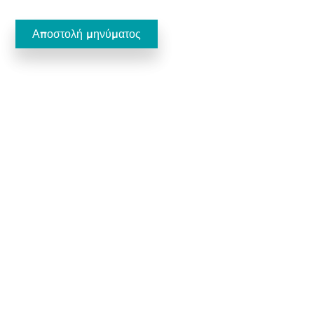
Ecobliss Pharmaceutical Packaging
Edisonweg 11
6101 XJ Echt, Ολλανδία
+31 475 390 550
Επικοινωνήστε μαζί μας