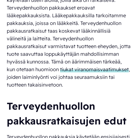
käytetään usein aloilla, joilla aika on ratkaiseva.
Terveydenhuollon pakkaukset eroavat
lääkepakkauksista. Lääkepakkauksilla tarkoitamme
pakkauksia, joissa on lääkkeitä. Terveydenhuollon
pakkausratkaisut taas koskevat lääkinnällisiä
välineitä ja laitteita. Terveydenhuollon
pakkausratkaisut varmistavat tuotteen eheyden, jotta
tuote saavuttaa loppukäyttäjän mahdollisimman
hyvässä kunnossa. Tämä on äärimmäisen tärkeää,
kun otetaan huomioon
tiukat viranomaisvaatimukset
,
joiden laiminlyönti voi johtaa seuraamuksiin tai
tuotteen takaisinvetoon.
Terveydenhuollon
pakkausratkaisujen edut
Terveydenhuollon pakkauksia käytetään ensisijaisesti