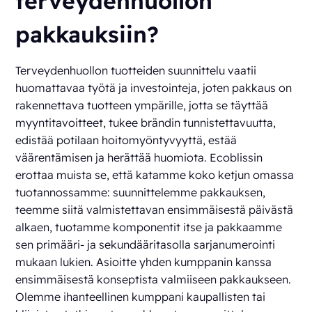
terveydenhuollon
pakkauksiin?
Terveydenhuollon tuotteiden suunnittelu vaatii
huomattavaa työtä ja investointeja, joten pakkaus on
rakennettava tuotteen ympärille, jotta se täyttää
myyntitavoitteet, tukee brändin tunnistettavuutta,
edistää potilaan hoitomyöntyvyyttä, estää
väärentämisen ja herättää huomiota. Ecoblissin
erottaa muista se, että katamme koko ketjun omassa
tuotannossamme: suunnittelemme pakkauksen,
teemme siitä valmistettavan ensimmäisestä päivästä
alkaen, tuotamme komponentit itse ja pakkaamme
sen primääri- ja sekundääritasolla sarjanumerointi
mukaan lukien. Asioitte yhden kumppanin kanssa
ensimmäisestä konseptista valmiiseen pakkaukseen.
Olemme ihanteellinen kumppani kaupallisten tai