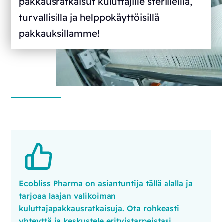
pakkausratkaisut kuluttajille steriileillä,
turvallisilla ja helppokäyttöisillä
pakkauksillamme!
Ecobliss Pharma on asiantuntija tällä alalla ja
tarjoaa laajan valikoiman
kuluttajapakkausratkaisuja. Ota rohkeasti
yhteyttä ja keskustele erityistarpeistasi.