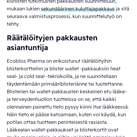
kliinisten tutkimusten pakkausten suunnitteluun,
mukaan lukien
sekundäärinen kuluttajapakkaus
ja sitä
seuraava valmistusprosessi, kun suunnittelutyö on
tehty.
Räätälöityjen pakkausten
asiantuntija
Ecobliss Pharma on erikoistunut räätälöityihin
blisterkortteihin ja blister wallet -pakkauksiin heat
seal- ja cold seal -tekniikoilla, ja ne suunnitellaan
täydentämään primääriblisteriänne tai tuotettanne.
Blisterien tai wallet-pakkausten keskeinen etu lääke-
ja terveydenhuollon tuotteissa on se, että kaikki
olennainen painettu tieto pysyy kiinni itse lääkkeessä.
Näin tieto ei pääse katoamaan, kuten voi käydä, kun
potilas ottaa tuotteen perinteisestä rasiasta.
Lääkealan wallet-pakkaukset ja blisterkortit ovat