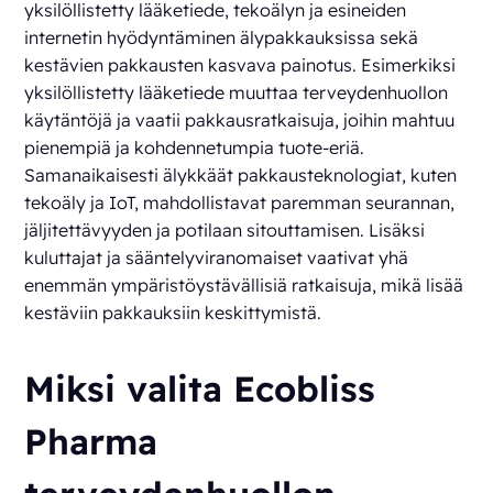
yksilöllistetty lääketiede, tekoälyn ja esineiden
internetin hyödyntäminen älypakkauksissa sekä
kestävien pakkausten kasvava painotus. Esimerkiksi
yksilöllistetty lääketiede muuttaa terveydenhuollon
käytäntöjä ja vaatii pakkausratkaisuja, joihin mahtuu
pienempiä ja kohdennetumpia tuote-eriä.
Samanaikaisesti älykkäät pakkausteknologiat, kuten
tekoäly ja IoT, mahdollistavat paremman seurannan,
jäljitettävyyden ja potilaan sitouttamisen. Lisäksi
kuluttajat ja sääntelyviranomaiset vaativat yhä
enemmän ympäristöystävällisiä ratkaisuja, mikä lisää
kestäviin pakkauksiin keskittymistä.
Miksi valita Ecobliss
Pharma