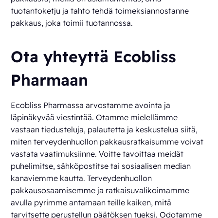
tuotantoketju ja tahto tehdä toimeksiannostanne
pakkaus, joka toimii tuotannossa.
Ota yhteyttä Ecobliss
Pharmaan
Ecobliss Pharmassa arvostamme avointa ja
läpinäkyvää viestintää. Otamme mielellämme
vastaan tiedusteluja, palautetta ja keskustelua siitä,
miten terveydenhuollon pakkausratkaisumme voivat
vastata vaatimuksiinne. Voitte tavoittaa meidät
puhelimitse, sähköpostitse tai sosiaalisen median
kanaviemme kautta. Terveydenhuollon
pakkausosaamisemme ja ratkaisuvalikoimamme
avulla pyrimme antamaan teille kaiken, mitä
tarvitsette perustellun päätöksen tueksi. Odotamme