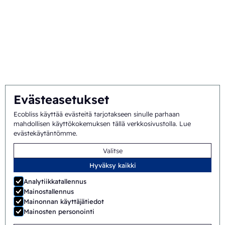
Tausta ja historia
Missio ja visio
Kokonaisvaltainen lähestymistapa
Tiimi
Evästeasetukset
Ecobliss käyttää evästeitä tarjotakseen sinulle parhaan
Yleiset
©
2026
Ecobliss Pharmaceutical Packaging ·
mahdollisen käyttökokemuksen tällä verkkosivustolla.
Lue
evästekäytäntömme
.
sopimusehdot
Valitse
Ecobliss Pharmaceutical Packaging on osa
Hyväksy kaikki
Analytiikkatallennus
Mainostallennus
Mainonnan käyttäjätiedot
Sivuston tekijä:
Merkmotief
Mainosten personointi