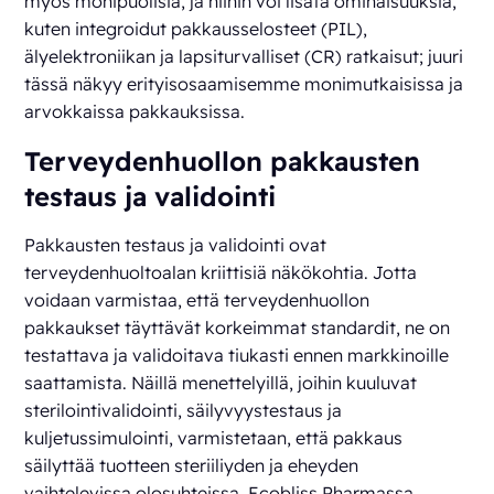
myös monipuolisia, ja niihin voi lisätä ominaisuuksia,
kuten integroidut pakkausselosteet (PIL),
älyelektroniikan ja lapsiturvalliset (CR) ratkaisut; juuri
tässä näkyy erityisosaamisemme monimutkaisissa ja
arvokkaissa pakkauksissa.
Terveydenhuollon pakkausten
testaus ja validointi
Pakkausten testaus ja validointi ovat
terveydenhuoltoalan kriittisiä näkökohtia. Jotta
voidaan varmistaa, että terveydenhuollon
pakkaukset täyttävät korkeimmat standardit, ne on
testattava ja validoitava tiukasti ennen markkinoille
saattamista. Näillä menettelyillä, joihin kuuluvat
sterilointivalidointi, säilyvyystestaus ja
kuljetussimulointi, varmistetaan, että pakkaus
säilyttää tuotteen steriiliyden ja eheyden
vaihtelevissa olosuhteissa. Ecobliss Pharmassa