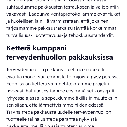
suhtaudumme pakkausten testaukseen ja validointiin
vakavasti. Laadunvalvontaprotokollamme ovat tiukat
ja huolelliset, ja niillä varmistetaan, että jokainen
tarjoamamme pakkausratkaisu täyttää korkeimmat
turvallisuus-, luotettavuus- ja tehokkuusstandardit.
Ketterä kumppani
terveydenhuollon pakkauksissa
Terveydenhuollon pakkausala etenee nopeasti,
eivätkä monet suuremmista toimijoista pysy perässä.
Ecobliss on ketterä vaihtoehto: otamme projektit
nopeasti haltuun, esitämme ensimmäiset konseptit
lyhyessä ajassa ja sopeudumme äkillisiin muutoksiin
sen sijaan, että jähmettyisimme niiden edessä.
Tarvitsittepa pakkausta uudelle terveydenhuollon
tuotteelle tai halusittepa parantaa nykyistä
pakkausta, meillä on asiantuntemus, oma