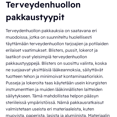
Terveydenhuollon
pakkaustyypit
Terveydenhuollon pakkauksia on saatavana eri
muodoissa, jotka on suunniteltu huolellisesti
täyttämään terveydenhuollon tarjoajien ja potilaiden
erilaiset vaatimukset. Blisters, pussit, lokerot ja
laatikot ovat yleisimpiä terveydenhuollon
pakkaustyyppejä. Blisters on suosittu valinta, koska
ne suojaavat yksittäisiä lääkeannoksia, säilyttävät
tuotteen tehon ja minimoivat kontaminaatioriskin.
Pusseja ja lokeroita taas käytetään usein kirurgisten
instrumenttien ja muiden lääkinnällisten laitteiden
säilytykseen. Tämä mahdollistaa helpon pääsyn
steriileissä ympäristöissä. Nämä pakkausratkaisut
valmistetaan useista eri materiaaleista, kuten
muovista, paperista, lasista ja alumiinista. Materiaalin