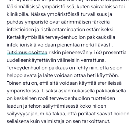
lääkinnällisissä ympäristöissä, kuten sairaaloissa tai
klinikoilla. Näissä ympäristöissä turvallisuus ja
puhdas ympäristö ovat äärimmäisen tärkeitä
infektioiden ja ristikontaminaation estämiseksi.
Kertakäyttöisillä terveydenhuollon pakkauksilla
infektioriskiä voidaan pienentää merkittävästi.
Tutkimus osoittaa
riskin pienenevän yli 60 prosenttia
uudelleenkäytettäviin välineisiin verrattuna.
Terveydenhuollon pakkaus on tehty niin, että se on
helppo avata ja laite voidaan ottaa heti käyttöön.
Toinen etu on, että sitä voidaan käyttää steriileissä
ympäristöissä. Lisäksi asianmukaisella pakkauksella
on keskeinen rooli terveydenhuollon tuotteiden
laadun ja tehon säilyttämisessä koko niiden
säilyvyysajan, mikä takaa, että potilaat saavat hoidon
sellaisena kuin valmistaja on sen tarkoittanut.