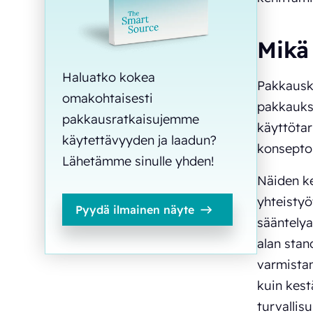
Mikä
Haluatko kokea
Pakkauske
omakohtaisesti
pakkauksi
pakkausratkaisujemme
käyttötar
käytettävyyden ja laadun?
konseptoin
Lähetämme sinulle yhden!
Näiden ke
yhteistyö
Pyydä ilmainen näyte
sääntelya
alan stan
varmistam
kuin kest
turvallis