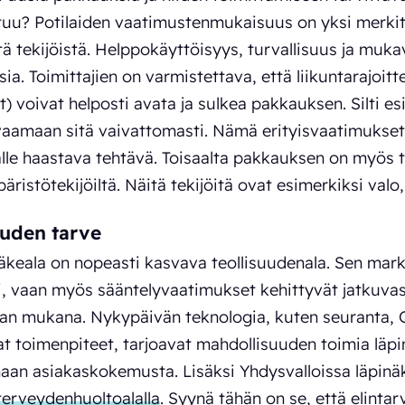
htuu? Potilaiden vaatimustenmukaisuus on yksi merki
tä tekijöistä. Helppokäyttöisyys, turvallisuus ja muk
ia. Toimittajien on varmistettava, että liikuntarajoitt
) voivat helposti avata ja sulkea pakkauksen. Silti esi
aamaan sitä vaivattomasti. Nämä erityisvaatimukset 
alle haastava tehtävä. Toisaalta pakkauksen on myös ta
äristötekijöiltä. Näitä tekijöitä ovat esimerkiksi valo,
uden tarve
ääkeala on nopeasti kasvava teollisuudenala. Sen mark
i, vaan myös sääntelyvaatimukset kehittyvät jatkuvasti
an mukana. Nykypäivän teknologia, kuten seuranta, Q
at toimenpiteet, tarjoavat mahdollisuuden toimia läp
an asiakaskokemusta. Lisäksi Yhdysvalloissa läpinäk
terveydenhuoltoalalla
. Syynä tähän on se, että elintar