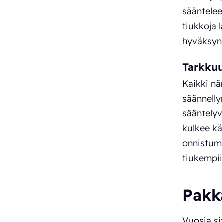
sääntelee
tiukkoja 
hyväksyn
Tarkku
Kaikki nä
säännelly
sääntelyv
kulkee kä
onnistumi
tiukempii
Pakk
Vuosia si