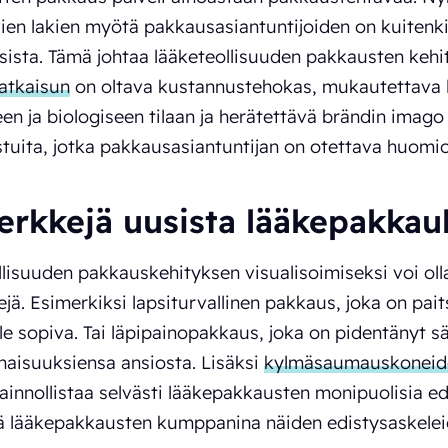
ien lakien myötä pakkausasiantuntijoiden on kuitenki
ista. Tämä johtaa lääketeollisuuden pakkausten kehi
atkaisun
on oltava kustannustehokas, mukautettava l
een ja biologiseen tilaan ja herätettävä brändin imago 
tuita, jotka pakkausasiantuntijan on otettava huomi
erkkejä uusista lääkepakkau
lisuuden pakkauskehityksen visualisoimiseksi voi olla 
jä. Esimerkiksi lapsiturvallinen pakkaus, joka on pait
lle sopiva. Tai läpipainopakkaus, joka on pidentänyt 
aisuuksiensa ansiosta. Lisäksi
kylmäsaumauskoneid
innollistaa selvästi lääkepakkausten monipuolisia ed
iä lääkepakkausten kumppanina näiden edistysaskele