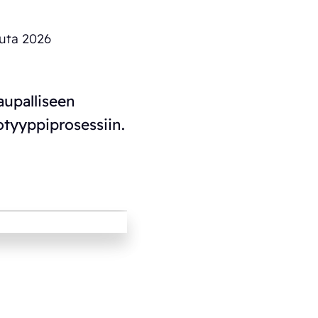
uta 2026
aupalliseen
otyyppiprosessiin.