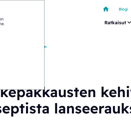
Blogi
en
Ratkaisut
me
.
nseptista lanseeraukseen
kepakkausten kehi
eptista lanseerau