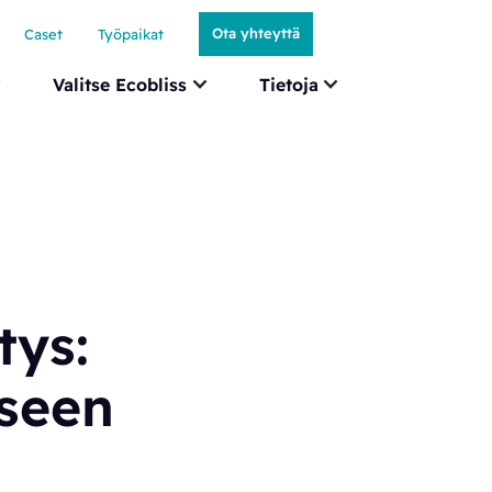
Ota yhteyttä
Caset
Työpaikat
Valitse Ecobliss
Tietoja
tys:
kseen