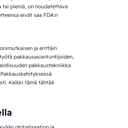
ia tai pieniä, on noudatettava
otteensa eivät saa FDA:n
nimutkaisen ja erittäin
työtä pakkausasiantuntijoiden,
eteollisuuden pakkaustekniikka
. Pakkauskehityksessä
sti. Kaikki tämä tähtää
lla
yään globalisaation ja