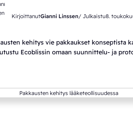
Kirjoittanut
Gianni Linssen
/ Julkaistu
8. toukoku
usten kehitys vie pakkaukset konseptista k
utustu Ecoblissin omaan suunnittelu- ja prot