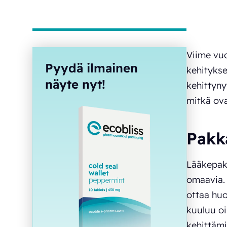
Viime vu
Pyydä ilmainen
kehitykse
näyte nyt!
kehittyny
mitkä ova
Pakk
Lääkepakk
omaavia. 
ottaa huo
kuuluu o
kehittämi