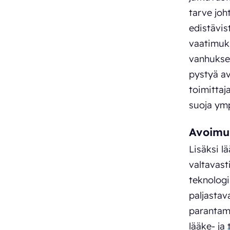
tarve jo
edistävis
vaatimuks
vanhukset
pystyä av
toimittaj
suoja ymp
Avoimu
Lisäksi l
valtavast
teknologi
paljastav
parantama
lääke- ja