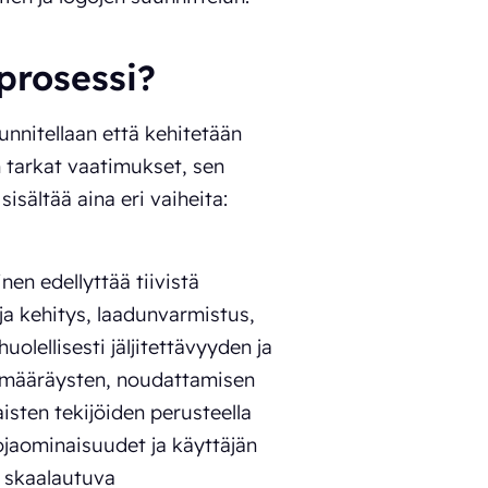
prosessi?
unnitellaan että kehitetään
 tarkat vaatimukset, sen
sältää aina eri vaiheita:
en edellyttää tiivistä
ja kehitys, laadunvarmistus,
olellisesti jäljitettävyyden ja
määräysten, noudattamisen
isten tekijöiden perusteella
jaominaisuudet ja käyttäjän
a skaalautuva