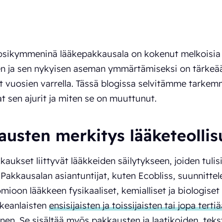
osikymmeninä lääkepakkausala on kokenut melkoisia
n ja sen nykyisen aseman ymmärtämiseksi on tärkeää 
t vuosien varrella. Tässä blogissa selvitämme tarkem
t sen ajurit ja miten se on muuttunut.
austen merkitys lääketeolli
aukset liittyvät lääkkeiden säilytykseen, joiden tulisi
Pakkausalan asiantuntijat, kuten Ecobliss, suunnittele
mioon lääkkeen fysikaaliset, kemialliset ja biologise
ikeanlaisten
ensisijaisten ja toissijaisten tai jopa ter
nen. Se sisältää myös pakkausten ja laatikoiden, tekst