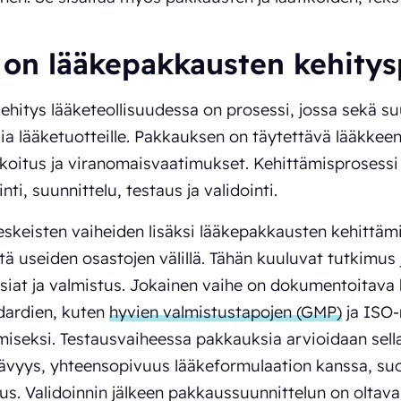
 on lääkepakkausten kehitys
hitys lääketeollisuudessa on prosessi, jossa sekä su
a lääketuotteille. Pakkauksen on täytettävä lääkkeen
koitus ja viranomaisvaatimukset. Kehittämisprosessi si
ti, suunnittelu, testaus ja validointi.
skeisten vaiheiden lisäksi lääkepakkausten kehittämin
tä useiden osastojen välillä. Tähän kuuluvat tutkimus 
siat ja valmistus. Jokainen vaihe on dokumentoitava hu
dardien, kuten
hyvien valmistustapojen (GMP)
ja ISO-
iseksi. Testausvaiheessa pakkauksia arvioidaan sella
ävyys, yhteensopivuus lääkeformulaation kanssa, suo
uus. Validoinnin jälkeen pakkaussuunnittelun on oltav