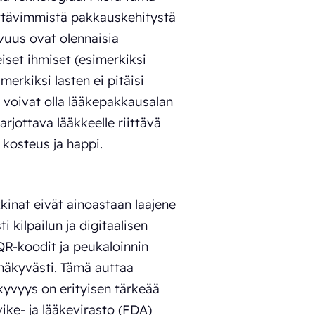
ttävimmistä pakkauskehitystä
avuus ovat olennaisia
eiset ihmiset (esimerkiksi
merkiksi lasten ei pitäisi
voivat olla lääkepakkausalan
rjottava lääkkeelle riittävä
 kosteus ja happi.
kinat eivät ainoastaan laajene
 kilpailun ja digitaalisen
R-koodit ja peukaloinnin
inäkyvästi. Tämä auttaa
yvyys on erityisen tärkeää
vike- ja lääkevirasto (FDA)