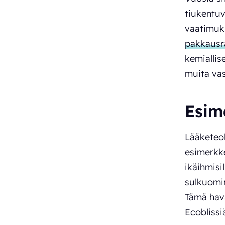
tiukentuv
vaatimuks
pakkausr
kemiallis
muita vas
Esim
Lääketeol
esimerkke
ikäihmisi
sulkuomin
Tämä hava
Ecobliss