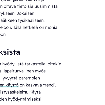
n oltava tietoisia uusimmista
tykseen. Jokaisen
ääkkeen fysikaaliseen,
eloon. Tällä hetkellä on monia
oon.
ksista
hyödyllistä tarkastella joitakin
si lapsiturvallinen myös
säilyvyyttä parempien
en käyttö
on kasvava trendi.
istysaskeleita. Käytä
iden hyödyntämiseksi.