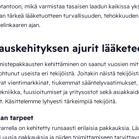
antoon, mikä varmistaa tasaisen laadun kaikissa yks
an tärkeä lääketuotteen turvallisuuden, tehokkuuden 
elinkaaren ajan.
auskehityksen ajurit lääkete
mistepakkausten kehittäminen on saanut vuosien mi
htunut useista eri tekijöistä. Joitakin näistä tekijöist
at vientimarkkinat, tiukemmat sääntelyvaatimukset, l
tekniikka, fuusioitumiset ja yritysostot sekä asiakkai
. Käsittelemme lyhyesti tärkeimpiä tekijöitä.
an tarpeet
arrella on kehitetty runsaasti erilaisia pakkauksia. L
i uusia pakkauksia ja niiden toimittamiseen tarvittav