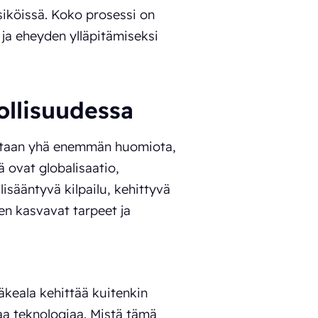
iköissä. Koko prosessi on
ja eheyden ylläpitämiseksi
ollisuudessa
ttaan yhä enemmän huomiota,
ä ovat globalisaatio,
isääntyvä kilpailu, kehittyvä
den kasvavat tarpeet ja
ääkeala kehittää kuitenkin
aa teknologiaa. Mistä tämä