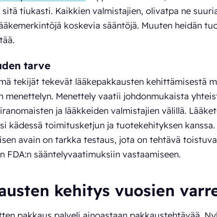
 sitä tiukasti. Kaikkien valmistajien, olivatpa ne suur
lääkemerkintöjä koskevia sääntöjä. Muuten heidän tu
tää.
uden tarve
mä tekijät tekevät lääkepakkausten kehittämisestä mo
n menettelyn. Menettely vaatii johdonmukaista yhteis
iranomaisten ja lääkkeiden valmistajien välillä. Lääk
si kädessä toimitusketjun ja tuotekehityksen kanssa
sen avain on tarkka testaus, jota on tehtävä toistuva
n FDA:n sääntelyvaatimuksiin vastaamiseen.
austen kehitys vuosien varre
tten pakkaus palveli ainoastaan pakkaustehtävää. Nyk