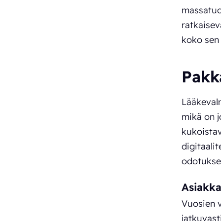
massatuot
ratkaisev
koko sen 
Pakk
Lääkeval
mikä on jo
kukoistav
digitaali
odotukset
Asiakka
Vuosien v
jatkuvast