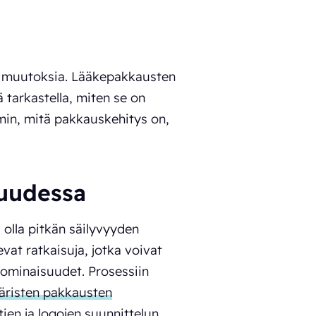
 muutoksia. Lääkepakkausten
tarkastella, miten se on
min, mitä pakkauskehitys on,
suudessa
 olla pitkän säilyvyyden
vat ratkaisuja, jotka voivat
t ominaisuudet. Prosessiin
tiääristen pakkausten
ien ja logojen suunnittelun.