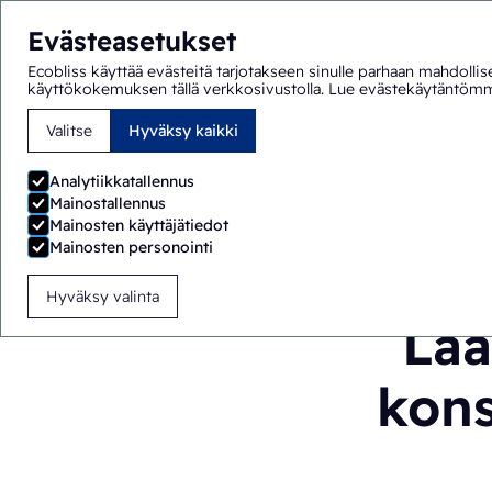
Evästeasetukset
Ecobliss käyttää evästeitä tarjotakseen sinulle parhaan mahdollis
käyttökokemuksen tällä verkkosivustolla.
Lue evästekäytäntöm
Valitse
Hyväksy kaikki
Olet täällä:
Etusivu
>
Blogi
>
Lääkepakkausten kehitys: ko
Analytiikkatallennus
Mainostallennus
Mainosten käyttäjätiedot
Mainosten personointi
Hyväksy valinta
Lää
kons