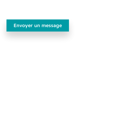
Ecobliss Pharmaceutical Packaging
Edisonweg 11
6101 XJ Echt, Pays-Bas
+31 475 390 550
Contactez-nous