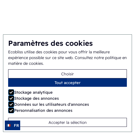
Suivez-nous sur
Paramètres des cookies
Ecobliss est certifié FSC® avec le numéro de
Ecobliss utilise des cookies pour vous offrir la meilleure
licence C194323.
expérience possible sur ce site web.
Consultez notre politique en
matière de cookies
.
Choisir
Solutions
Tout accepter
Stockage analytique
Emballage Cold Seal
Stockage des annonces
Données sur les utilisateurs d'annonces
Conditionnement à façon
Personnalisation des annonces
Emballage à l'épreuve des enfants
Accepter la sélection
FR
Emballage de dispositifs médicaux