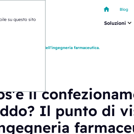
Blog
ibile su questo sito
Soluzioni
eddo? Il punto di vista dell'ingegneria farmaceutica.
os'è il confezionam
eddo? Il punto di vi
ingegneria farmace