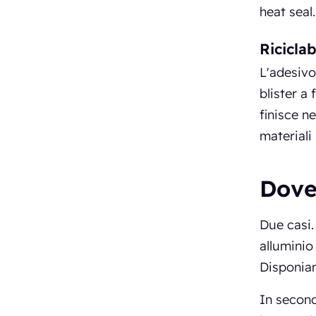
heat seal.
Riciclab
L'adesivo
blister a 
finisce ne
materiali 
Dove 
Due casi. 
alluminio
Disponiam
In second