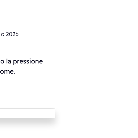
io 2026
do la pressione
 come.