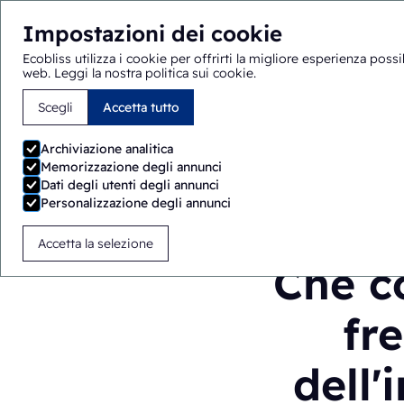
Impostazioni dei cookie
Ecobliss utilizza i cookie per offrirti la migliore esperienza poss
web.
Leggi la nostra politica sui cookie
.
Scegli
Accetta tutto
Sei qui:
Home
>
Blog
>
Che cos'è il confezionamento a fr
Archiviazione analitica
Memorizzazione degli annunci
Dati degli utenti degli annunci
Personalizzazione degli annunci
Accetta la selezione
Che c
fr
dell'