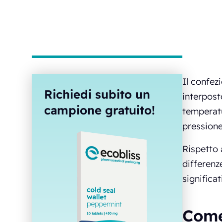
Il confez
Richiedi subito un
interpost
campione gratuito!
temperatu
pressione
Rispetto 
differenz
significa
Come