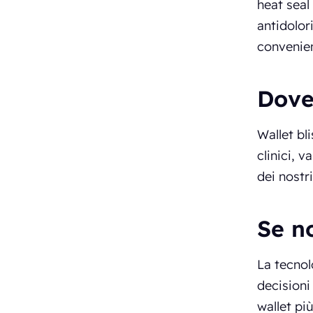
heat seal
antidolor
convenie
Dove
Wallet bl
clinici, 
dei nostr
Se no
La tecnol
decisioni
wallet più