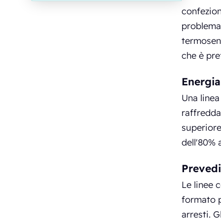
confezion
problema.
termosens
che è pre
Energia
Una linea
raffredda
superiore
dell'80% a
Prevedi
Le linee 
formato 
arresti. G