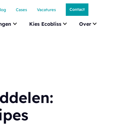
Contact
log
Cases
Vacatures
ingen
Kies Ecobliss
Over
ddelen:
ipes