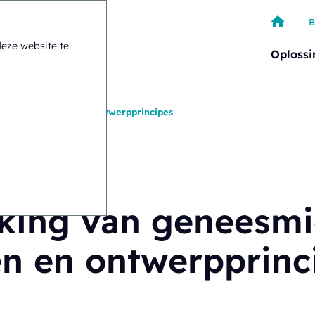
B
deze website te
Oploss
smiddelen: eisen en ontwerpprincipes
king van geneesmi
en en ontwerpprinc