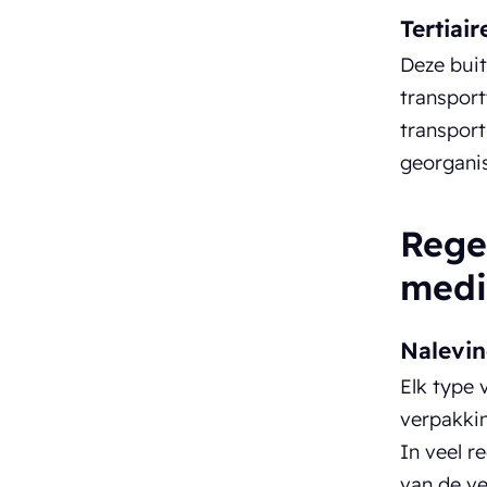
Tertiair
Deze buit
transport
transpor
georgani
Rege
medi
Nalevin
Elk type 
verpakki
In veel 
van de ve