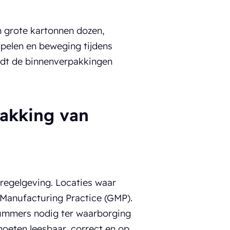
n grote kartonnen dozen,
apelen en beweging tijdens
udt de binnenverpakkingen
pakking van
 regelgeving. Locaties waar
Manufacturing Practice (GMP).
nummers nodig ter waarborging
moeten leesbaar, correct en op