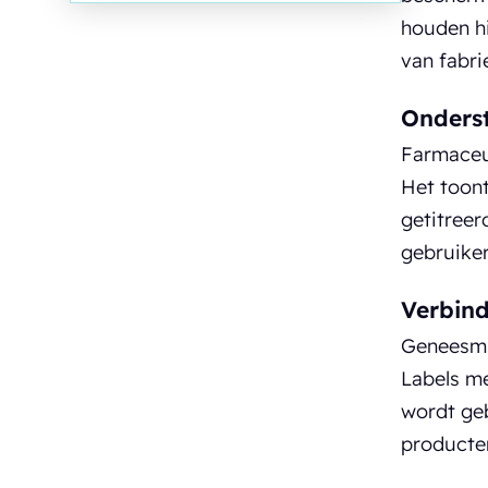
houden hi
van fabri
Onderst
Farmaceut
Het toont
getitreer
gebruiker
Verbind
Geneesmi
Labels me
wordt ge
producten