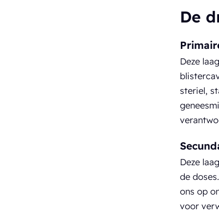
De d
Primair
Deze laag
blisterca
steriel, 
geneesmid
verantwoo
Secunda
Deze laag
de doses.
ons op o
voor ver