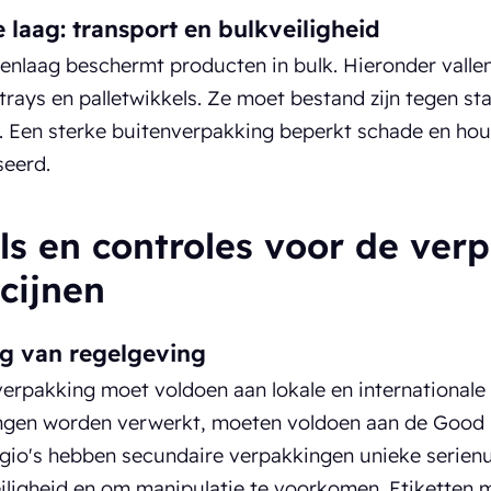
e laag: transport en bulkveiligheid
enlaag beschermt producten in bulk. Hieronder valle
trays en palletwikkels. Ze moet bestand zijn tegen st
t. Een sterke buitenverpakking beperkt schade en ho
seerd.
ls en controles voor de ver
cijnen
g van regelgeving
verpakking moet voldoen aan lokale en internationale
ngen worden verwerkt, moeten voldoen aan de Good 
regio's hebben secundaire verpakkingen unieke serie
iligheid en om manipulatie te voorkomen. Etiketten 