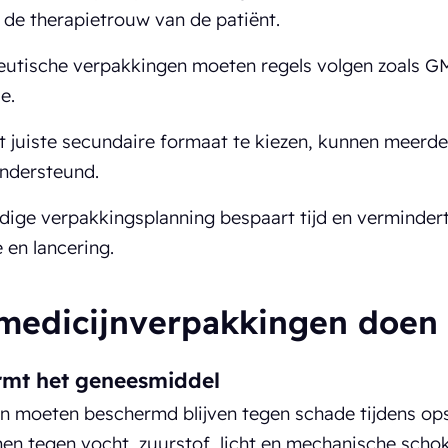
 de therapietrouw van de patiënt.
utische verpakkingen moeten regels volgen zoals GM
ie.
t juiste secundaire formaat te kiezen, kunnen meerder
ndersteund.
jdige verpakkingsplanning bespaart tijd en vermindert
 en lancering.
medicijnverpakkingen doen
rmt het geneesmiddel
n moeten beschermd blijven tegen schade tijdens ops
n tegen vocht, zuurstof, licht en mechanische schokk