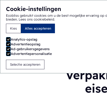
Cookie-instellingen
Ecobliss gebruikt cookies om u de best mogelijke ervaring op 
bieden.
Lees ons cookiebeleid
.
Kies
Alles accepteren
U bevindt zich hier:
Home
>
Blog
>
Verpakking van genee
Analytics-opslag
Advertentieopslag
Ad-gebruikersgegevens
Advertentiepersonalisatie
Selectie accepteren
Verpak
eis