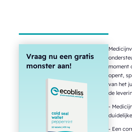
Medicijnv
Vraag nu een gratis
ondersteu
monster aan!
moment da
opent, sp
van het j
de leveri
- Medicij
duidelijke
- Een cor