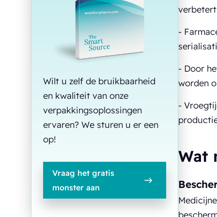
verbetert
- Farmace
serialisat
- Door he
Wilt u zelf de bruikbaarheid
worden o
en kwaliteit van onze
- Vroegti
verpakkingsoplossingen
productie
ervaren? We sturen u er een
op!
Wat 
Vraag het gratis
Besche
monster aan
Medicijne
bescherme