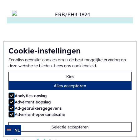
Cookie-instellingen
SB/PH1-1824
Ecobliss gebruikt cookies om u de best mogelijke ervaring op
deze website te bieden.
Lees ons cookiebeleid
.
Handmatig
Shuttle
Kies
Alles accepteren
Analytics-opslag
Advertentieopslag
Ad-gebruikersgegevens
Advertentiepersonalisatie
ERB/PH4-1418
Selectie accepteren
NL