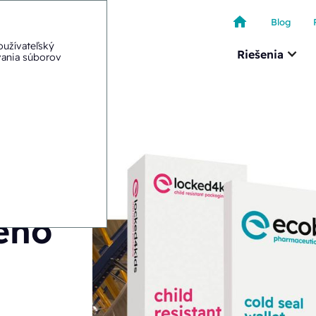
Blog
oužívateľský
Riešenia
ívania súborov
ivotného cyklu
ého