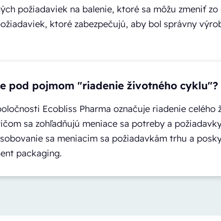
ných požiadaviek na balenie, ktoré sa môžu zmeniť z
 požiadaviek, ktoré zabezpečujú, aby bol správny vý
je pod pojmom "riadenie životného cyklu"?
poločnosti Ecobliss Pharma označuje riadenie celého
pričom sa zohľadňujú meniace sa potreby a požiadavky
ôsobovanie sa meniacim sa požiadavkám trhu a poskyt
ent packaging.