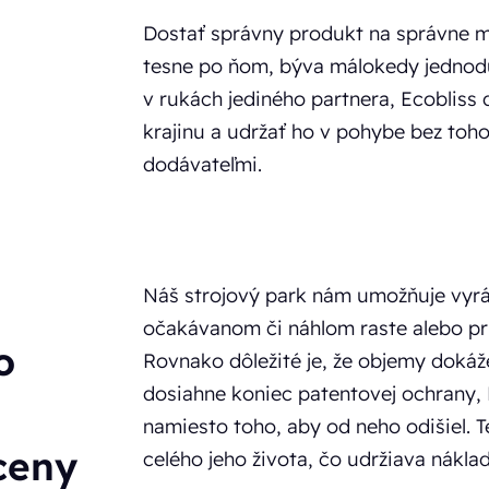
Dostať správny produkt na správne m
tesne po ňom, býva málokedy jednodu
v rukách jediného partnera, Ecobliss
krajinu a udržať ho v pohybe bez toh
dodávateľmi.
Náš strojový park nám umožňuje vyrá
očakávanom či náhlom raste alebo pri
o
Rovnako dôležité je, že objemy dokáže
dosiahne koniec patentovej ochrany, 
namiesto toho, aby od neho odišiel. 
ceny
celého jeho života, čo udržiava náklad