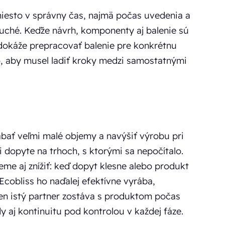
iesto v správny čas, najmä počas uvedenia a
ché. Keďže návrh, komponenty aj balenie sú
 dokáže prepracovať balenie pre konkrétnu
o, aby musel ladiť kroky medzi samostatnými
bať veľmi malé objemy a navýšiť výrobu pri
 dopyte na trhoch, s ktorými sa nepočítalo.
me aj znížiť: keď dopyt klesne alebo produkt
Ecobliss ho naďalej efektívne vyrába,
Ten istý partner zostáva s produktom počas
y aj kontinuitu pod kontrolou v každej fáze.