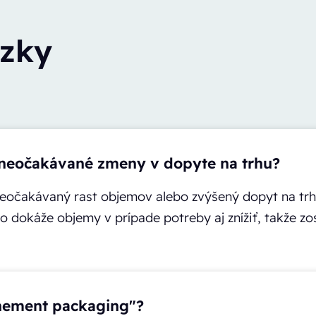
ázky
 neočakávané zmeny v dopyte na trhu?
eočakávaný rast objemov alebo zvýšený dopyt na trhu
 dokáže objemy v prípade potreby aj znížiť, takže z
onement packaging"?