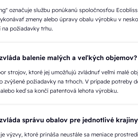
ng" označuje službu ponúkanú spoločnosťou Ecoblis
ykonávať zmeny alebo úpravy obalu výrobku v neskor
í na požiadavky trhu.
 zvláda balenie malých a veľkých objemov?
r strojov, ktoré jej umožňujú zvládnuť veľmi malé obj
 zvýšené požiadavky na trhoch. V prípade potreby dok
lebo keď sa končí patentová lehota výrobku.
zvláda správu obalov pre jednotlivé krajin
 výzvy, ktoré prináša neustále sa meniace prostredi