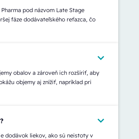
s Pharma pod názvom Late Stage
šej fáze dodávateľského reťazca, čo
emy obalov a zároveň ich rozšíriť, aby
ážu objemy aj znížiť, napríklad pri
y?
e dodávok liekov, ako sú neistoty v