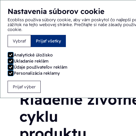
Nastavenia súborov cookie
Ecobliss používa súbory cookie, aby vám poskytol čo najlepší p
zážitok na tejto webovej stránke.
Prečítajte si naše zásady použ
cookie
.
Vybrať
Prijať všetky
Nachádzate sa tu:
Domov
>
Vyberte si Ecobliss
>
Riadenie ž
Analytické úložisko
Ukladanie reklám
Údaje používateľov reklám
Personalizácia reklamy
Prijať výber
Riadenie životn
cyklu
produktu