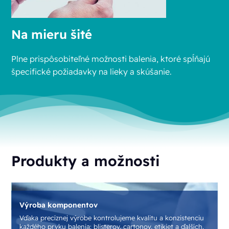
Na mieru šité
Plne prispôsobiteľné možnosti balenia, ktoré spĺňajú
špecifické požiadavky na lieky a skúšanie.
Produkty a možnosti
Škálovateľné riešenia zariaden
rolujeme kvalitu a konzistenciu
Od ručných liniek pre malé klinické
erov, cartonov, etikiet a ďalších.
automatizované linky pre komerčnú