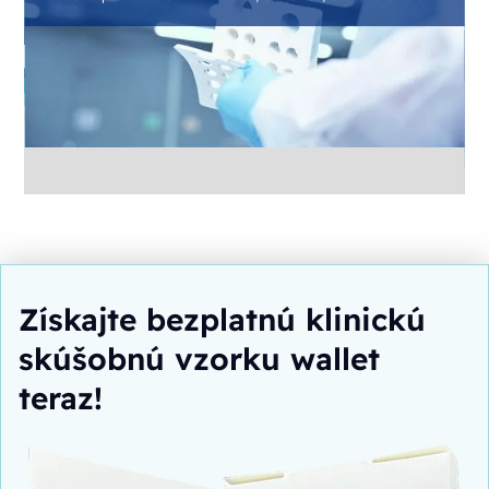
partner spolu s vami. Ak chcete ne
sebe, dodáme vám aj samotný baliac
od štúdie na trh zostane pod jedn
Slide 3 of 5.
Získajte bezplatnú klinickú
skúšobnú vzorku wallet
teraz!