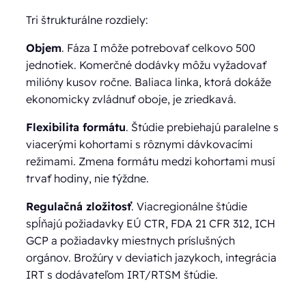
Tri štrukturálne rozdiely:
Objem
. Fáza I môže potrebovať celkovo 500
jednotiek. Komerčné dodávky môžu vyžadovať
milióny kusov ročne. Baliaca linka, ktorá dokáže
ekonomicky zvládnuť oboje, je zriedkavá.
Flexibilita formátu
. Štúdie prebiehajú paralelne s
viacerými kohortami s rôznymi dávkovacími
režimami. Zmena formátu medzi kohortami musí
trvať hodiny, nie týždne.
Regulačná zložitosť
. Viacregionálne štúdie
spĺňajú požiadavky EÚ CTR, FDA 21 CFR 312, ICH
GCP a požiadavky miestnych príslušných
orgánov. Brožúry v deviatich jazykoch, integrácia
IRT s dodávateľom IRT/RTSM štúdie.