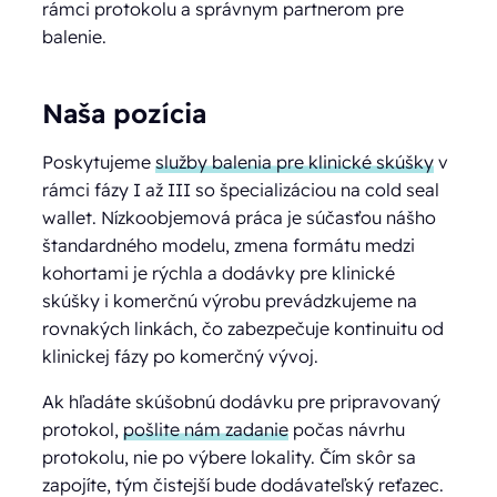
rámci protokolu a správnym partnerom pre
balenie.
Naša pozícia
Poskytujeme
služby balenia pre klinické skúšky
v
rámci fázy I až III so špecializáciou na cold seal
wallet. Nízkoobjemová práca je súčasťou nášho
štandardného modelu, zmena formátu medzi
kohortami je rýchla a dodávky pre klinické
skúšky i komerčnú výrobu prevádzkujeme na
rovnakých linkách, čo zabezpečuje kontinuitu od
klinickej fázy po komerčný vývoj.
Ak hľadáte skúšobnú dodávku pre pripravovaný
protokol,
pošlite nám zadanie
počas návrhu
protokolu, nie po výbere lokality. Čím skôr sa
zapojíte, tým čistejší bude dodávateľský reťazec.