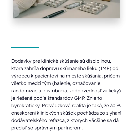
Dodávky pre klinické skúšanie sú disciplínou,
ktorá zahŕňa dopravu skúmaného lieku (IMP) od
výrobcu k pacientovi na mieste skúšania, pričom
všetko medzi tým (balenie, označovanie,
randomizácia, distribúcia, zodpovednosť za lieky)
je riešené podľa štandardov GMP. Znie to
byrokraticky. Prevádzková realita je taká, že 30 %
oneskorení klinických skúšok pochádza zo zlyhaní
dodávateľského reťazca, z ktorých väčšine sa dá
predísť so správnym partnerom.