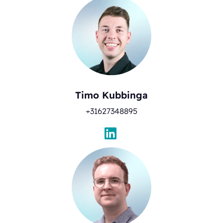
Timo Kubbinga
+31627348895