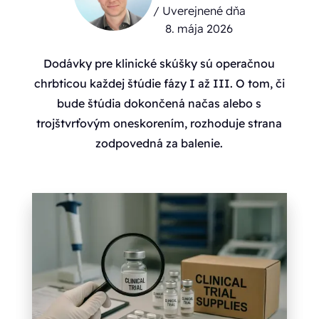
/ Uverejnené dňa
8. mája 2026
Dodávky pre klinické skúšky sú operačnou
chrbticou každej štúdie fázy I až III. O tom, či
bude štúdia dokončená načas alebo s
trojštvrťovým oneskorením, rozhoduje strana
zodpovedná za balenie.