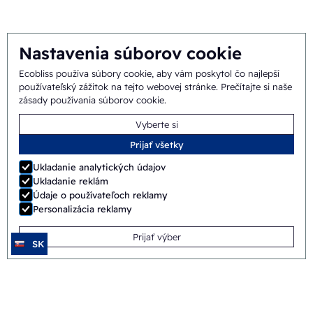
Tím
Nastavenia súborov cookie
Ecobliss používa súbory cookie, aby vám poskytol čo najlepší
Všeobecné
©
2026
Ecobliss Pharmaceutical Packaging ·
používateľský zážitok na tejto webovej stránke.
Prečítajte si naše
zásady používania súborov cookie
.
obchodné podmienky
Vyberte si
Ecobliss Pharmaceutical Packaging je súčasťou
Prijať všetky
Ukladanie analytických údajov
Ukladanie reklám
Údaje o používateľoch reklamy
Web vytvoril
Merkmotief
Personalizácia reklamy
Prijať výber
SK