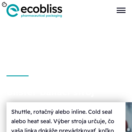
Blister baliaci stroj
Shuttle, rotačný alebo inline. Cold seal
alebo heat seal. Výber stroja určuje, čo
vaša linka dokáže prevádzkovať, koľko