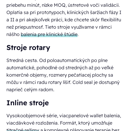
priebehu minút, nízke MOQ, ústretové voči validácii.
Oplatia sa pri prototypoch, klinických šaržiach fázy I
a II a pri akejkoľvek práci, kde chcete skôr flexibilitu
než priepustnosť. Tieto stroje využívame v rámci
nášho
balenia pre klinické štúdie
.
Stroje rotary
Stredná cesta. Od poloautomatických po plne
automatické, pohodlné od stredných až po veľké
komerčné objemy, rozmery pečatiacej plochy sa
môžu v rámci radu rotary líšiť. Cold seal je dostupný
naprieč celým radom.
Inline stroje
Vysokoobjemové série, viacpanelové wallet balenia,
viacdávkové rozloženia. Formát, ktorý umožňuje
titračné režimy
a komplexné plánovanie terapie bez