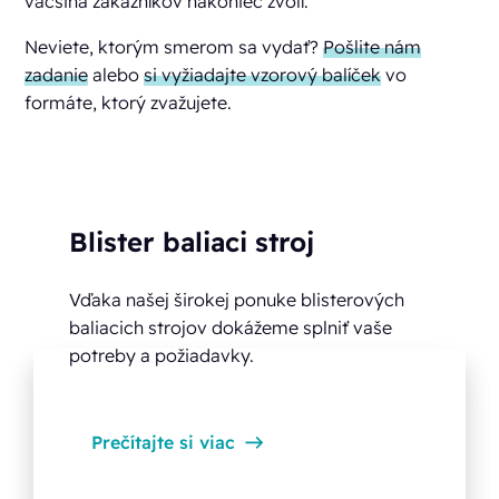
väčšina zákazníkov nakoniec zvolí.
Neviete, ktorým smerom sa vydať?
Pošlite nám
zadanie
alebo
si vyžiadajte vzorový balíček
vo
formáte, ktorý zvažujete.
Blister baliaci stroj
Vďaka našej širokej ponuke blisterových
baliacich strojov dokážeme splniť vaše
potreby a požiadavky.
Prečítajte si viac