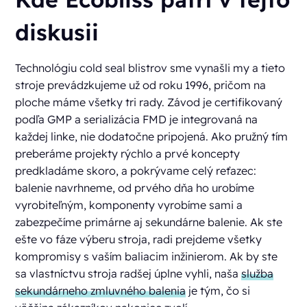
diskusii
Technológiu cold seal blistrov sme vynašli my a tieto
stroje prevádzkujeme už od roku 1996, pričom na
ploche máme všetky tri rady. Závod je certifikovaný
podľa GMP a serializácia FMD je integrovaná na
každej linke, nie dodatočne pripojená. Ako pružný tím
preberáme projekty rýchlo a prvé koncepty
predkladáme skoro, a pokrývame celý reťazec:
balenie navrhneme, od prvého dňa ho urobíme
vyrobiteľným, komponenty vyrobíme sami a
zabezpečíme primárne aj sekundárne balenie. Ak ste
ešte vo fáze výberu stroja, radi prejdeme všetky
kompromisy s vaším baliacim inžinierom. Ak by ste
sa vlastníctvu stroja radšej úplne vyhli, naša
služba
sekundárneho zmluvného balenia
je tým, čo si