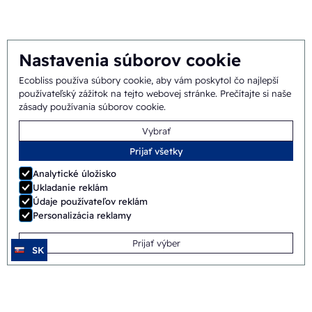
Tím
Nastavenia súborov cookie
Ecobliss používa súbory cookie, aby vám poskytol čo najlepší
Všeobecné
©
2026
Ecobliss Pharmaceutical Packaging ·
používateľský zážitok na tejto webovej stránke.
Prečítajte si naše
zásady používania súborov cookie
.
obchodné podmienky
Vybrať
Ecobliss Pharmaceutical Packaging je súčasťou
Prijať všetky
Analytické úložisko
Ukladanie reklám
Údaje používateľov reklám
Web vytvoril
Merkmotief
Personalizácia reklamy
Prijať výber
SK