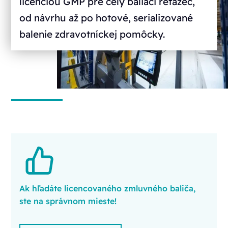
licenciou GMP pre celý baliaci reťazec,
od návrhu až po hotové, serializované
balenie zdravotníckej pomôcky.
Ak hľadáte licencovaného zmluvného baliča,
ste na správnom mieste!