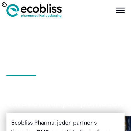
Zmluvné balenie
zdravotníckych pomôcok
Ecobliss Pharma: jeden partner s