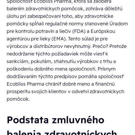
Spoločnosť Ecobliss Pharma, ktorá sa zaoberá
balením zdravotníckych pomôcok, zohráva dôležitú
úlohu pri zabezpečovaní toho, aby zdravotnícke
pomôcky spĺňali regulačné normy stanovené Úradom
pre kontrolu potravín a liečiv (FDA) a Európskou
agentúrou pre lieky (EMA). Tento súlad je pre
výrobcov a distribútorov nevyhnutný. Prečo? Pretože
nedodržanie týchto požiadaviek môže viesť k
sankciám, pokutám, stiahnutiu výrobkov z trhu a
poškodeniu dobrého mena spoločnosti. Prísnym
dodržiavaním týchto predpisov pomáha spoločnosť
Ecobliss Pharma chrániť dobré meno a finančnú
prosperitu svojich klientov v odvetví zdravotníckych
pomôcok.
Podstata zmluvného
balenia zdravotníckych