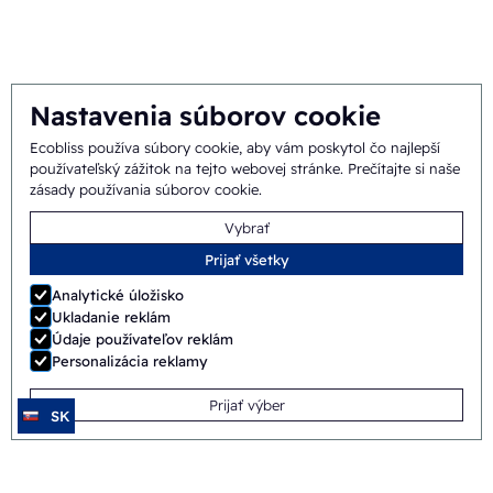
Tím
Nastavenia súborov cookie
Ecobliss používa súbory cookie, aby vám poskytol čo najlepší
Všeobecné
©
2026
Ecobliss Pharmaceutical Packaging ·
používateľský zážitok na tejto webovej stránke.
Prečítajte si naše
zásady používania súborov cookie
.
obchodné podmienky
Vybrať
Ecobliss Pharmaceutical Packaging je súčasťou
Prijať všetky
Analytické úložisko
Ukladanie reklám
Údaje používateľov reklám
Web vytvoril
Merkmotief
Personalizácia reklamy
Prijať výber
SK