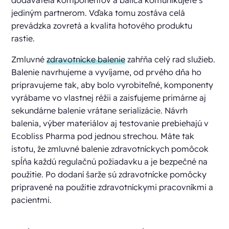
dodávateľa komponentov a baliča komunikujete s
jediným partnerom. Vďaka tomu zostáva celá
prevádzka zovretá a kvalita hotového produktu
rastie.
Zmluvné
zdravotnícke balenie
zahŕňa celý rad služieb.
Balenie navrhujeme a vyvíjame, od prvého dňa ho
pripravujeme tak, aby bolo vyrobiteľné, komponenty
vyrábame vo vlastnej réžii a zaisťujeme primárne aj
sekundárne balenie vrátane serializácie. Návrh
balenia, výber materiálov aj testovanie prebiehajú v
Ecobliss Pharma pod jednou strechou. Máte tak
istotu, že zmluvné balenie zdravotníckych pomôcok
spĺňa každú regulačnú požiadavku a je bezpečné na
použitie. Po dodaní šarže sú zdravotnícke pomôcky
pripravené na použitie zdravotníckymi pracovníkmi a
pacientmi.