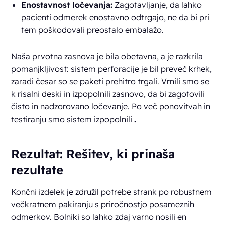
Enostavnost ločevanja:
Zagotavljanje, da lahko
pacienti odmerek enostavno odtrgajo, ne da bi pri
tem poškodovali preostalo embalažo.
Naša prvotna zasnova je bila obetavna, a je razkrila
pomanjkljivost: sistem perforacije je bil preveč krhek,
zaradi česar so se paketi prehitro trgali. Vrnili smo se
k risalni deski in izpopolnili zasnovo, da bi zagotovili
čisto in nadzorovano ločevanje. Po več ponovitvah in
testiranju smo sistem izpopolnili
.
Rezultat: Rešitev, ki prinaša
rezultate
Končni izdelek je združil potrebe strank po robustnem
večkratnem pakiranju s priročnostjo posameznih
odmerkov. Bolniki so lahko zdaj varno nosili en