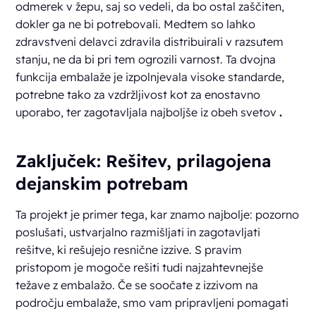
odmerek v žepu, saj so vedeli, da bo ostal zaščiten,
dokler ga ne bi potrebovali. Medtem so lahko
zdravstveni delavci zdravila distribuirali v razsutem
stanju, ne da bi pri tem ogrozili varnost. Ta dvojna
funkcija embalaže je izpolnjevala visoke standarde,
potrebne tako za vzdržljivost kot za enostavno
uporabo, ter zagotavljala najboljše iz obeh svetov
.
Zaključek: Rešitev, prilagojena
dejanskim potrebam
Ta projekt je primer tega, kar znamo najbolje: pozorno
poslušati, ustvarjalno razmišljati in zagotavljati
rešitve, ki rešujejo resnične izzive. S pravim
pristopom je mogoče rešiti tudi najzahtevnejše
težave z embalažo. Če se soočate z izzivom na
področju embalaže, smo vam pripravljeni pomagati