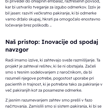
bi privedel do ohlapnih embalaž, raztresenih povsod,
kar bi ustvarilo tveganje za izgubo odmerkov. Izziv je
bil jasen: razviti večkratno pakiranje, ki bi odmerke
varno držalo skupaj, hkrati pa omogočalo enostavno
ločevanje brez poškodb.
.
Naš pristop: Inovacije od spodaj
navzgor
Radi imamo izzive, ki zahtevajo sveže razmišljanje. Ta
projekt je zahteval rešitev, ki še ni obstajala. Začeli
smo s tesnim sodelovanjem z naročnikom, da bi
razumeli njegove potrebe, pogostost uporabe pri
pacientih in trajnost, ki je potrebna tako za pakiranje v
več pakiranjih kot za posamezne odmerke.
Z jasnim razumevanjem zahtev smo prešli v fazo
načrtovanja. Zamislili smo si sistem pakiranja, ki bi se