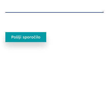
Ecobliss Pharmaceutical Packaging
Edisonweg 11
6101 XJ Echt, Nizozemska