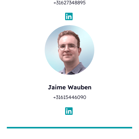
+31627348895
Jaime Wauben
+31615446090