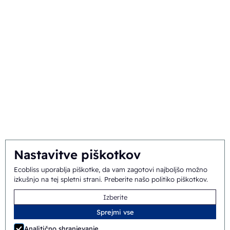
O nas
Ozadje in zgodovina
Poslanstvo in vizija
Integralni pristop
Ekipa
Nastavitve piškotkov
Ecobliss uporablja piškotke, da vam zagotovi najboljšo možno
izkušnjo na tej spletni strani.
Preberite našo politiko piškotkov
.
Splošni pogoji
©
2026
Ecobliss Pharmaceutical Packaging ·
Izberite
Ecobliss Pharmaceutical Packaging je del
Sprejmi vse
Analitično shranjevanje