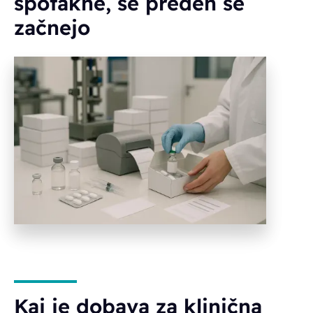
spotakne, še preden se
začnejo
Kaj je dobava za klinična