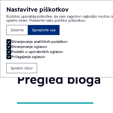
Nastavitve piškotkov
Ecobliss uporablja piškotke, da vam zagotovi najboljšo možno iz
spletni strani.
Preberite našo politiko piškotkov
.
Izberite
Sprejmite vse
Tukaj ste:
Domov
>
Pregled bloga
Shranjevanje analitičnih podatkov
Shranjevanje oglasov
Podatki o uporabnikih oglasov
Prilagajanje oglasov
Sprejmi izbor
Pregled bloga