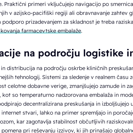
. Praktični primeri vključujejo navigacijo po smernica
jih v azijsko-pacifiški regiji ali obravnavanje zahtev
 podporo prizadevanjem za skladnost je treba raziska
likovanja farmacevtske embalaže
.
cije na področju logistike in
 in distribucija na področju oskrbe kliničnih preskuša
ejših tehnologij. Sistemi za sledenje v realnem času
st celotne dobavne verige, zmanjšujejo zamude in zago
e, kot so temperaturno nadzorovana embalaža in mod
odpirajo decentralizirana preskušanja in izboljšujejo uč
nternet stvari, lahko na primer spremljajo in poroča
zom, kar zagotavlja stabilnost občutljivih raziskovaln
 pomena pri reševanju izzivov, ki jih prinašajo globaln