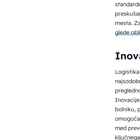
standarde
preskušan
mesta. Za
glede ob
Inova
Logistika
najsodobn
pregledno
Inovacij
bolniku, p
omogoča i
med prevo
ključnega