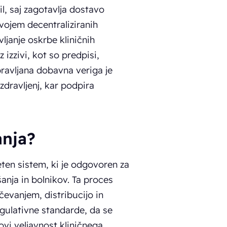
il, saj zagotavlja dostavo
zvojem decentraliziranih
vljanje oskrbe kliničnih
 izzivi, kot so predpisi,
pravljana dobavna veriga je
dravljenj, kar podpira
anja?
eten sistem, ki je odgovoren za
anja in bolnikov. Ta proces
čevanjem, distribucijo in
gulativne standarde, da se
ovi veljavnost kliničnega