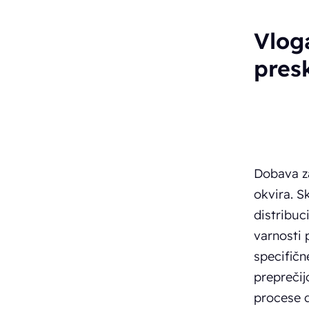
Vloga
pres
Dobava za
okvira. S
distribuc
varnosti 
specifičn
preprečij
procese d