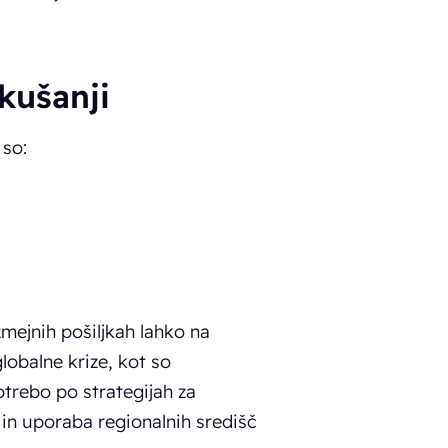
skušanji
 so:
zmejnih pošiljkah lahko na
globalne krize, kot so
otrebo po strategijah za
 in uporaba regionalnih središč