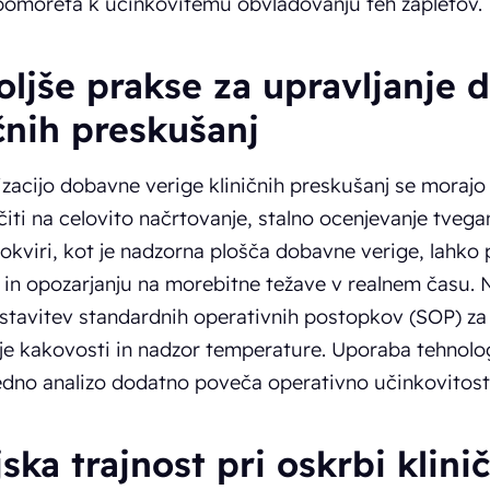
pomoreta k učinkovitemu obvladovanju teh zapletov.
oljše prakse za upravljanje 
čnih preskušanj
zacijo dobavne verige kliničnih preskušanj se morajo 
iti na celovito načrtovanje, stalno ocenjevanje tvega
 okviri, kot je nadzorna plošča dobavne verige, lahko
in opozarjanju na morebitne težave v realnem času. N
stavitev standardnih operativnih postopkov (SOP) za
je kakovosti in nadzor temperature. Uporaba tehnolog
dno analizo dodatno poveča operativno učinkovitost
ska trajnost pri oskrbi klini