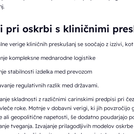
j.
i pri oskrbi s kliničnimi pre
ne verige kliničnih preskušanj se soočajo z izzivi, kot
anje kompleksne mednarodne logistike
nje stabilnosti izdelka med prevozom
vanje regulativnih razlik med državami.
anje skladnosti z različnimi carinskimi predpisi pri če
vleče roke. Motnje v dobavni verigi, ki jih povzročijo 
 ali geopolitične napetosti, še dodatno poudarjajo p
nje tveganja. Izvajanje prilagodljivih modelov oskrbe