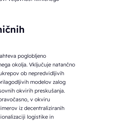
ničnih
zahteva poglobljeno
ega okolja. Vključuje natančno
ukrepov ob nepredvidljivih
rilagodljivih modelov zalog
ovnih okvirih preskušanja.
 pravočasno, v okviru
imerov iz decentraliziranih
nalizaciji logistike in