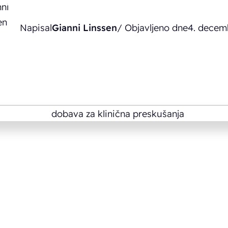
Napisal
Gianni Linssen
/ Objavljeno dne
4. decem