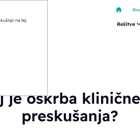
Blo
kušnjo na tej
Rešitve
ušanja?
j je oskrba kliničn
preskušanja?