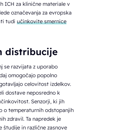
h ICH za klinične materiale v
 glede označevanja za evropska
ti tudi
učinkovite smernice
 distribucije
nj se razvijata z uporabo
 zdaj omogočajo popolno
tavljajo celovitost izdelkov.
eli dostave neposredno k
inkovitost. Senzorji, ki jih
jo o temperaturnih odstopanjih
ih zdravil. Ta napredek je
e študije in različne zasnove