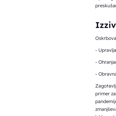
preskušan
Izziv
Oskrboval
- Upravlj
- Ohranja
- Obravna
Zagotavlj
primer za
pandemije
zmanjševa