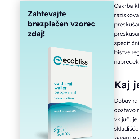
Oskrba kl
Zahtevajte
raziskova
brezplačen vzorec
preskušan
zdaj!
preskušan
specifičn
bistveneg
napredek 
Kaj 
Dobavna v
dostavo r
vključuje
skladišče
zavaruje 