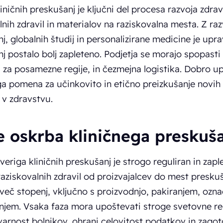
iničnih preskušanj je ključni del procesa razvoja zdrav
lnih zdravil in materialov na raziskovalna mesta. Z ra
j, globalnih študij in personalizirane medicine je upra
j postalo bolj zapleteno. Podjetja se morajo spopasti z
i za posamezne regije, in čezmejna logistika. Dobro u
a pomena za učinkovito in etično preizkušanje novih z
v zdravstvu.
je oskrba kliničnega preskuš
eriga kliničnih preskušanj je strogo reguliran in zapl
aziskovalnih zdravil od proizvajalcev do mest preskuš
 več stopenj, vključno s proizvodnjo, pakiranjem, ozna
njem. Vsaka faza mora upoštevati stroge svetovne re
varnost bolnikov, ohrani celovitost podatkov in zagot