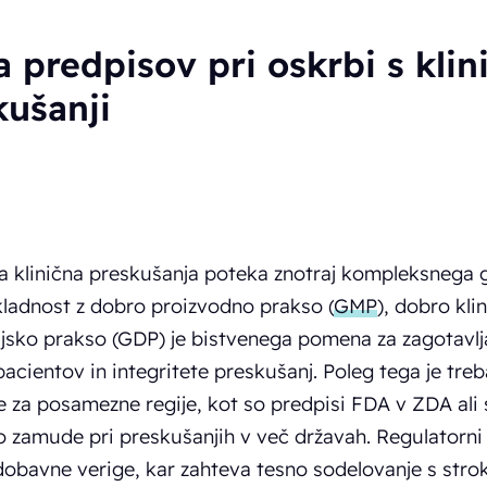
 predpisov pri oskrbi s klin
kušanji
 klinična preskušanja poteka znotraj kompleksnega 
kladnost z dobro proizvodno prakso (
GMP
), dobro kl
ijsko prakso (GDP) je bistvenega pomena za zagotavlj
pacientov in integritete preskušanj. Poleg tega je treb
e za posamezne regije, kot so predpisi FDA v ZDA ali
o zamude pri preskušanjih v več državah. Regulatorn
obavne verige, kar zahteva tesno sodelovanje s strok