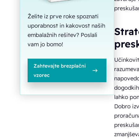
preskušan
Želite iz prve roke spoznati
uporabnost in kakovost naših
Stra
embalažnih rešitev? Poslali
pres
vam jo bomo!
Učinkovit
Zahtevajte brezplačni
razumevan
vzorec
napovedov
dogodkih 
lahko pom
Dobro izv
proračuna
preskušan
zmanjšev