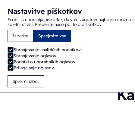
Nastavitve piškotkov
Ecobliss uporablja piškotke, da vam zagotovi najboljšo možno iz
spletni strani.
Preberite našo politiko piškotkov
.
Izberite
Sprejmite vse
Tukaj ste:
Domov
>
Blog
>
Kaj je oskrba kliničnega presk
Shranjevanje analitičnih podatkov
Shranjevanje oglasov
Podatki o uporabnikih oglasov
Prilagajanje oglasov
Sprejmi izbor
Ka