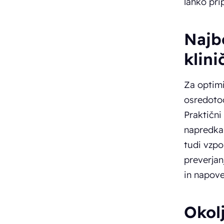
lahko pri
Najb
klini
Za optimi
osredotoč
Praktični
napredka 
tudi vzpo
preverjan
in napove
Okolj