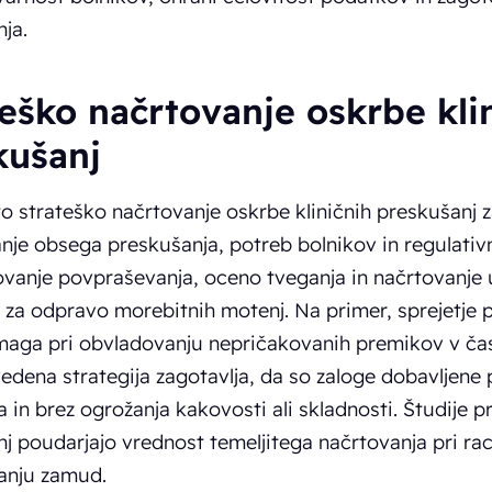
ja.
teško načrtovanje oskrbe kli
kušanj
o strateško načrtovanje oskrbe kliničnih preskušanj 
je obsega preskušanja, potreb bolnikov in regulativn
anje povpraševanja, oceno tveganja in načrtovanje 
za odpravo morebitnih motenj. Na primer, sprejetje p
aga pri obvladovanju nepričakovanih premikov v čas
edena strategija zagotavlja, da so zaloge dobavljene
 in brez ogrožanja kakovosti ali skladnosti. Študije pr
j poudarjajo vrednost temeljitega načrtovanja pri racio
anju zamud.