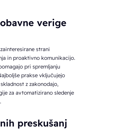
dobavne verige
zainteresirane strani
nja in proaktivno komunikacijo.
 pomagajo pri spremljanju
ajboljše prakse vključujejo
 skladnost z zakonodajo,
ije za avtomatizirano sledenje
.
čnih preskušanj