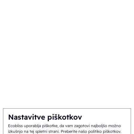
Upravljanje življenjskega cikla
Trgovska embalaža
O nas
Ozadje in zgodovina
Poslanstvo in vizija
Integralni pristop
Ekipa
Nastavitve piškotkov
Splošni pogoji
©
2026
Ecobliss Pharmaceutical Packaging ·
Ecobliss uporablja piškotke, da vam zagotovi najboljšo možno
izkušnjo na tej spletni strani.
Preberite našo politiko piškotkov
.
poslovanja