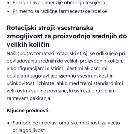
Prilagodljive dimenzije območja tesnjenja
Primerno za različne farmacevtske izdelke
Rotacijski stroji: vsestranska
zmogljivost za proizvodnjo srednjih do
velikih količin
Naši (pol)avtomatski rotacijski stroji se odlikujejo pri
obvladovanju srednjih do velikih proizvodnih količin.
S konfiguracijami s štirimi, šestimi ali osmimi
postajami zagotavljajo izjemno vsestranskost in
učinkovitost. Izbirate lahko med tremi standardnimi
velikostmi varilne površine, ki ustrezajo različnim
zahtevam pakiranja.
Ključne prednosti:
Samodejne in polavtomatske možnosti za večjo
prilagodljivost