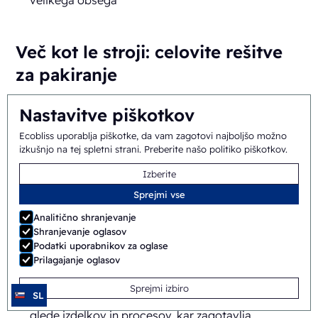
Več kot le stroji: celovite rešitve
za pakiranje
Ecobliss ne ponuja zgolj strojev za pakiranje.
Nastavitve piškotkov
Ponujamo celovite rešitve, ki podpirajo vaše potrebe
Ecobliss uporablja piškotke, da vam zagotovi najboljšo možno
po pakiranju na vsaki stopnji:
izkušnjo na tej spletni strani.
Preberite našo politiko piškotkov
.
Izdelava prototipov in vzorcev
: Razumemo
Izberite
pomen testiranja in izpopolnjevanja vaših načrtov
Sprejmi vse
embalaže
. Ecobliss ponuja storitve izdelave
Analitično shranjevanje
prototipov in vzorcev, kar vam omogoča, da si
Shranjevanje oglasov
pred začetkom proizvodnje v polnem obsegu
Podatki uporabnikov za oglase
ogledate in ocenite svoje koncepte embalaže.
Prilagajanje oglasov
Prilagodljive konfiguracije
: Naše stroje je
Sprejmi izbiro
SL
mogoče prilagoditi vašim specifičnim zahtevam
glede izdelkov in procesov, kar zagotavlja