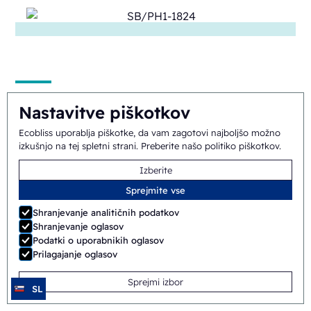
ERB/PH4-1418
Nastavitve piškotkov
Ecobliss uporablja piškotke, da vam zagotovi najboljšo možno
Polavtomatski
Rotacijski
izkušnjo na tej spletni strani.
Preberite našo politiko piškotkov
.
Izberite
Sprejmite vse
Shranjevanje analitičnih podatkov
Shranjevanje oglasov
Podatki o uporabnikih oglasov
Prilagajanje oglasov
SB/PH1-1418
Sprejmi izbor
SL
Ročni
Shuttle